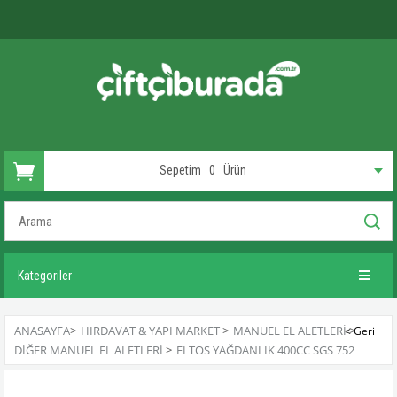
Sepetim
0
Ürün
Kategoriler
ANASAYFA
>
HIRDAVAT & YAPI MARKET
>
MANUEL EL ALETLERI
>
DIĞER MANUEL EL ALETLERI
>
ELTOS YAĞDANLIK 400CC SGS 752