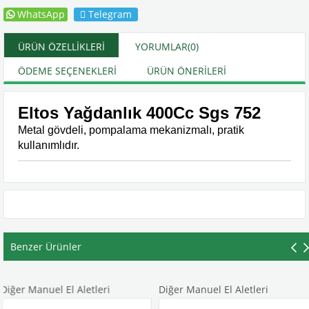
WhatsApp
Telegram
ÜRÜN ÖZELLIKLERI
YORUMLAR
(0)
ÖDEME SEÇENEKLERI
ÜRÜN ÖNERILERI
Eltos Yağdanlık 400Cc Sgs 752
Metal gövdeli, pompalama mekanizmalı, pratik
kullanımlıdır.
Benzer Ürünler
anuel El Aletleri
Diğer Manuel El Aletleri
Diğer