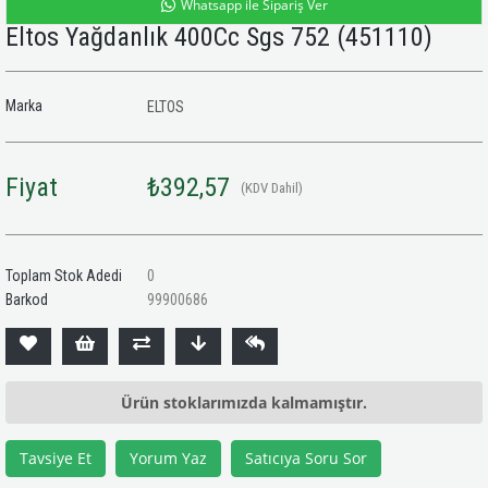
Whatsapp ile Sipariş Ver
Eltos Yağdanlık 400Cc Sgs 752
(451110)
Marka
ELTOS
Fiyat
₺392,57
(KDV Dahil)
Toplam Stok Adedi
0
Barkod
99900686
Ürün stoklarımızda kalmamıştır.
Tavsiye Et
Yorum Yaz
Satıcıya Soru Sor