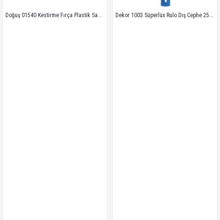
Doğuş 01540 Kestirme Fırça Plastik Sap 4 No
Dekor 1003 Süperlüx Rulo Dış Cephe 25 cm