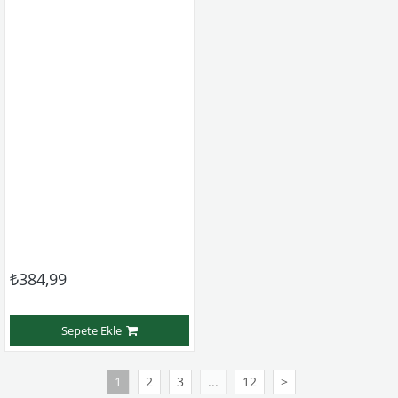
₺384,99
Sepete Ekle
1
2
3
...
12
>