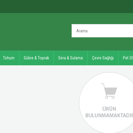
Tohum
Gübre & Toprak
Sera & Sulama
Çevre Sağlığı
Pet S