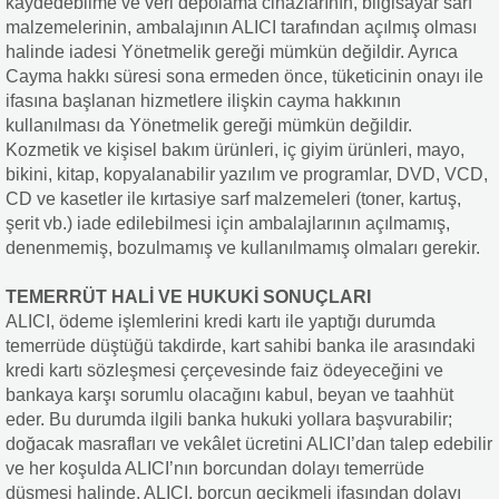
kaydedebilme ve veri depolama cihazlarının, bilgisayar sarf
malzemelerinin, ambalajının ALICI tarafından açılmış olması
halinde iadesi Yönetmelik gereği mümkün değildir. Ayrıca
Cayma hakkı süresi sona ermeden önce, tüketicinin onayı ile
ifasına başlanan hizmetlere ilişkin cayma hakkının
kullanılması da Yönetmelik gereği mümkün değildir.
Kozmetik ve kişisel bakım ürünleri, iç giyim ürünleri, mayo,
bikini, kitap, kopyalanabilir yazılım ve programlar, DVD, VCD,
CD ve kasetler ile kırtasiye sarf malzemeleri (toner, kartuş,
şerit vb.) iade edilebilmesi için ambalajlarının açılmamış,
denenmemiş, bozulmamış ve kullanılmamış olmaları gerekir.
TEMERRÜT HALİ VE HUKUKİ SONUÇLARI
ALICI, ödeme işlemlerini kredi kartı ile yaptığı durumda
temerrüde düştüğü takdirde, kart sahibi banka ile arasındaki
kredi kartı sözleşmesi çerçevesinde faiz ödeyeceğini ve
bankaya karşı sorumlu olacağını kabul, beyan ve taahhüt
eder. Bu durumda ilgili banka hukuki yollara başvurabilir;
doğacak masrafları ve vekâlet ücretini ALICI’dan talep edebilir
ve her koşulda ALICI’nın borcundan dolayı temerrüde
düşmesi halinde, ALICI, borcun gecikmeli ifasından dolayı