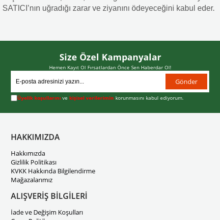
SATICI’nın uğradığı zarar ve ziyanını ödeyeceğini kabul eder.
Size Özel Kampanyalar
Hemen Kayıt Ol Fırsatlardan Önce Sen Haberdar Ol!
Gönder
Üyelik koşullarını
ve
kişisel verilerimin
korunmasını kabul ediyorum.
HAKKIMIZDA
Hakkımızda
Gizlilik Politikası
KVKK Hakkında Bilgilendirme
Mağazalarımız
ALIŞVERİŞ BİLGİLERİ
İade ve Değişim Koşulları