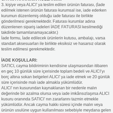
3. kişiye veya ALICI’ ya teslim edilen ürünün faturası, (İade
edilmek istenen ürünün faturası kurumsal ise, iade ederken
kurumun düzenlemiş olduğu iade faturası ile birlikte
gönderilmesi gerekmektedir. Faturası kurumlar adına
düzenlenen sipariş iadeleri İADE FATURASI kesilmediği
takdirde tamamlanamayacaktır.)
İade formu, İade edilecek ürünlerin kutusu, ambalajı, varsa
standart aksesuarları ile birlikte eksiksiz ve hasarsız olarak
teslim edilmesi gerekmektedir.
İADE KOŞULLARI:
SATICI, cayma bildiriminin kendisine ulaşmasından itibaren
en geç 10 günlük süre içerisinde toplam bedeli ve ALICI’yı
borç altına sokan belgeleri ALICI’ ya iade etmek ve 20 günlük
süre içerisinde malı iade almakla yükümlüdür.
ALICI’ nın kusurundan kaynaklanan bir nedenle malın
değerinde bir azalma olursa veya iade imkânsızlaşırsa ALICI
kusuru oranında SATICI’ nın zararlarını tazmin etmekle
yükümlüdür. Ancak cayma hakkı süresi içinde malın veya
ürünün usulüne uygun kullanılması sebebiyle meydana gelen