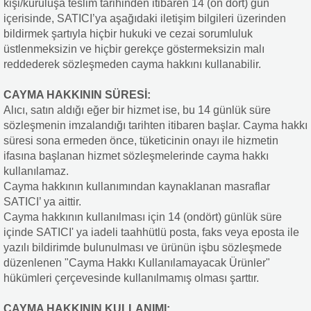
kişi/kuruluşa teslim tarihinden itibaren 14 (on dört) gün
içerisinde, SATICI’ya aşağıdaki iletişim bilgileri üzerinden
bildirmek şartıyla hiçbir hukuki ve cezai sorumluluk
üstlenmeksizin ve hiçbir gerekçe göstermeksizin malı
reddederek sözleşmeden cayma hakkını kullanabilir.
CAYMA HAKKININ SÜRESİ:
Alıcı, satın aldığı eğer bir hizmet ise, bu 14 günlük süre
sözleşmenin imzalandığı tarihten itibaren başlar. Cayma hakkı
süresi sona ermeden önce, tüketicinin onayı ile hizmetin
ifasına başlanan hizmet sözleşmelerinde cayma hakkı
kullanılamaz.
Cayma hakkının kullanımından kaynaklanan masraflar
SATICI’ ya aittir.
Cayma hakkının kullanılması için 14 (ondört) günlük süre
içinde SATICI' ya iadeli taahhütlü posta, faks veya eposta ile
yazılı bildirimde bulunulması ve ürünün işbu sözleşmede
düzenlenen "Cayma Hakkı Kullanılamayacak Ürünler"
hükümleri çerçevesinde kullanılmamış olması şarttır.
CAYMA HAKKININ KULLANIMI: