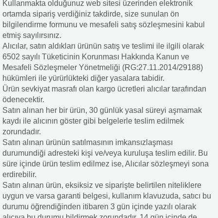
Kullanmakta olduğunuz web sitesi üzerinden elektronik
ortamda sipariş verdiğiniz takdirde, size sunulan ön
bilgilendirme formunu ve mesafeli satış sözleşmesini kabul
etmiş sayılırsınız.
Alıcılar, satın aldıkları ürünün satış ve teslimi ile ilgili olarak
6502 sayılı Tüketicinin Korunması Hakkında Kanun ve
Mesafeli Sözleşmeler Yönetmeliği (RG:27.11.2014/29188)
hükümleri ile yürürlükteki diğer yasalara tabidir.
Ürün sevkiyat masrafı olan kargo ücretleri alıcılar tarafından
ödenecektir.
Satın alınan her bir ürün, 30 günlük yasal süreyi aşmamak
kaydı ile alıcının göster gibi belgelerle teslim edilmek
zorundadır.
Satın alınan ürünün satılmasının imkansızlaşması
durumundiği adresteki kişi ve/veya kuruluşa teslim edilir. Bu
süre içinde ürün teslim edilmez ise, Alıcılar sözleşmeyi sona
erdirebilir.
Satın alınan ürün, eksiksiz ve siparişte belirtilen niteliklere
uygun ve varsa garanti belgesi, kullanım klavuzuda, satıcı bu
durumu öğrendiğinden itibaren 3 gün içinde yazılı olarak
alıcıya bu durumu bildirmek zorundadır. 14 gün içinde de