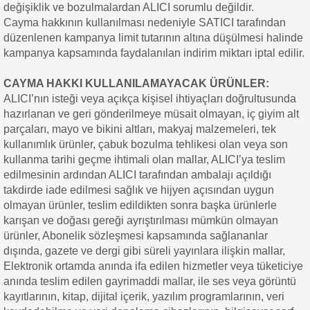
değişiklik ve bozulmalardan ALICI sorumlu değildir.
Cayma hakkının kullanılması nedeniyle SATICI tarafından
düzenlenen kampanya limit tutarının altına düşülmesi halinde
kampanya kapsamında faydalanılan indirim miktarı iptal edilir.
CAYMA HAKKI KULLANILAMAYACAK ÜRÜNLER:
ALICI’nın isteği veya açıkça kişisel ihtiyaçları doğrultusunda
hazırlanan ve geri gönderilmeye müsait olmayan, iç giyim alt
parçaları, mayo ve bikini altları, makyaj malzemeleri, tek
kullanımlık ürünler, çabuk bozulma tehlikesi olan veya son
kullanma tarihi geçme ihtimali olan mallar, ALICI’ya teslim
edilmesinin ardından ALICI tarafından ambalajı açıldığı
takdirde iade edilmesi sağlık ve hijyen açısından uygun
olmayan ürünler, teslim edildikten sonra başka ürünlerle
karışan ve doğası gereği ayrıştırılması mümkün olmayan
ürünler, Abonelik sözleşmesi kapsamında sağlananlar
dışında, gazete ve dergi gibi süreli yayınlara ilişkin mallar,
Elektronik ortamda anında ifa edilen hizmetler veya tüketiciye
anında teslim edilen gayrimaddi mallar, ile ses veya görüntü
kayıtlarının, kitap, dijital içerik, yazılım programlarının, veri