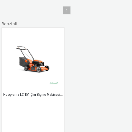
1
Benzinli
Husqvarna LC 151 Çim Biçme Makinesi 51 cm 166cc 3’ü 1 Arada