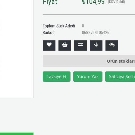
Fiyat
₺104,99
(KDV Dahil)
Toplam Stok Adedi
0
Barkod
8682754105426
Ürün stoklar
Tavsiye Et
Yorum Yaz
Satıcıya Soru