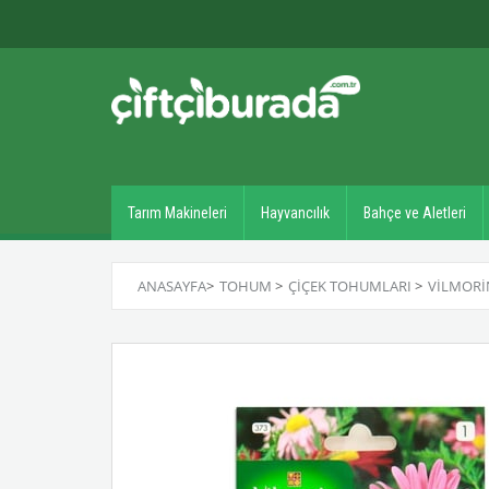
Tarım Makineleri
Hayvancılık
Bahçe ve Aletleri
ANASAYFA
>
TOHUM
>
ÇIÇEK TOHUMLARI
>
VILMORI