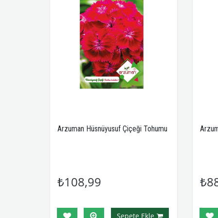
Arzuman Hüsnüyusuf Çiçeği Tohumu
Arzum
₺108,99
₺8
Sepete Ekle