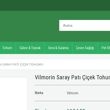
Tohum
Gübre & Toprak
Sera & Sulama
Çevre Sağlığı
Pet S
N SARAY PATI ÇIÇEK TOHUMU
Vilmorin Saray Patı Çiçek Toh
Marka
Vilmorin