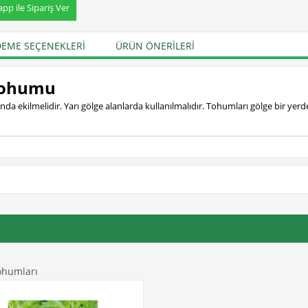
p ile Sipariş Ver
EME SEÇENEKLERI
ÜRÜN ÖNERILERI
 Tohumu
da ekilmelidir. Yarı gölge alanlarda kullanılmalıdır. Tohumları gölge bir yerde
ohumları