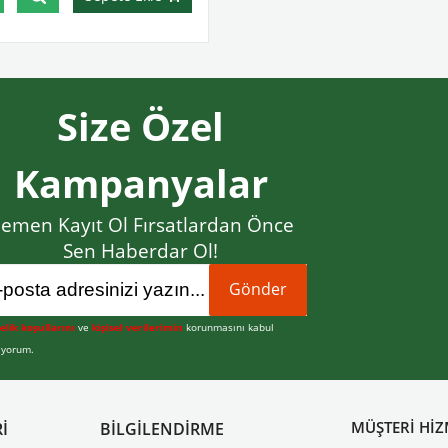
Size Özel
Kampanyalar
emen Kayıt Ol Fırsatlardan Önce
Sen Haberdar Ol!
Gönder
elik koşullarını
ve
kişisel verilerimin
korunmasını kabul
iyorum.
MÜŞTERİ HİZ
İ
BİLGİLENDİRME