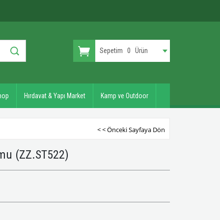
Sepetim
0
Ürün
hop
Hırdavat & Yapı Market
Kamp ve Outdoor
< < Önceki Sayfaya Dön
umu
(ZZ.ST522)