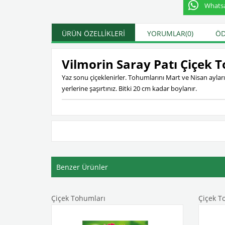
Whatsap
ÜRÜN ÖZELLIKLERI
YORUMLAR
(0)
ÖD
Vilmorin Saray Patı Çiçek
Yaz sonu çiçeklenirler. Tohumlarını Mart ve Nisan ayların
yerlerine şaşırtınız. Bitki 20 cm kadar boylanır.
Benzer Ürünler
Çiçek Tohumları
Çiçek T