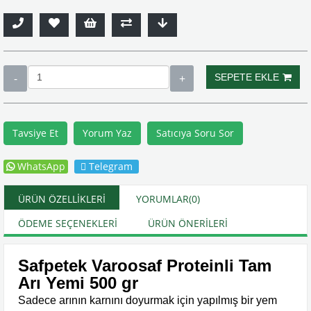
Tavsiye Et
Yorum Yaz
Satıcıya Soru Sor
WhatsApp
Telegram
ÜRÜN ÖZELLIKLERI
YORUMLAR
(0)
ÖDEME SEÇENEKLERI
ÜRÜN ÖNERILERI
Safpetek Varoosaf Proteinli Tam
Arı Yemi 500 gr
Sadece arının karnını doyurmak için yapılmış bir yem