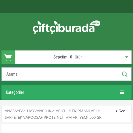
Sepetim
0
Ürün
Kategoriler
ANASAYFA
>
HAYVANCILIK
>
ARICILIK EKIPMANLARI
>
SAFPETEK VAROOSAF PROTEINLI TAM ARI YEMI 500 GR