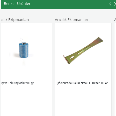
Benzer Ürünler
nları
Arıcılık Ekipmanları
Arıcılık Ekip
Çiftçiburada Bal Kazımalı El Demiri 03.Arı.32
nlu 200 gr
Suni Deri Kovan