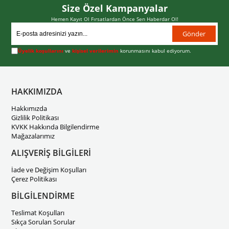
Size Özel Kampanyalar
Hemen Kayıt Ol Fırsatlardan Önce Sen Haberdar Ol!
Gönder
Üyelik koşullarını
ve
kişisel verilerimin
korunmasını kabul ediyorum.
HAKKIMIZDA
Hakkımızda
Gizlilik Politikası
KVKK Hakkında Bilgilendirme
Mağazalarımız
ALIŞVERİŞ BİLGİLERİ
İade ve Değişim Koşulları
Çerez Politikası
BİLGİLENDİRME
Teslimat Koşulları
Sıkça Sorulan Sorular