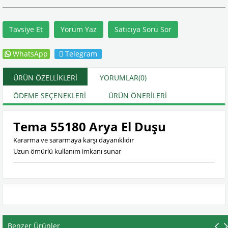
Tavsiye Et
Yorum Yaz
Satıcıya Soru Sor
WhatsApp
Telegram
ÜRÜN ÖZELLIKLERI
YORUMLAR
(0)
ÖDEME SEÇENEKLERI
ÜRÜN ÖNERILERI
Tema 55180 Arya El Duşu
Kararma ve sararmaya karşı dayanıklıdır
Uzun ömürlü kullanım imkanı sunar
Benzer Ürünler