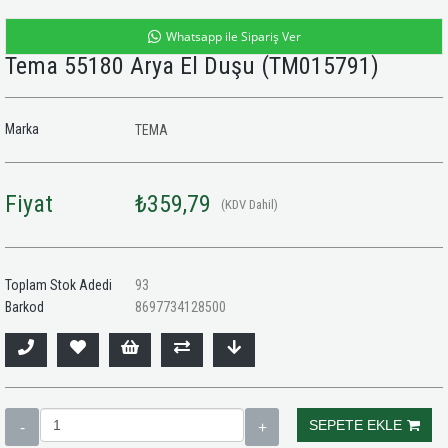
Whatsapp ile Sipariş Ver
Tema 55180 Arya El Duşu
(TM015791)
Marka
TEMA
Fiyat
₺359,79
(KDV Dahil)
Toplam Stok Adedi
93
Barkod
8697734128500