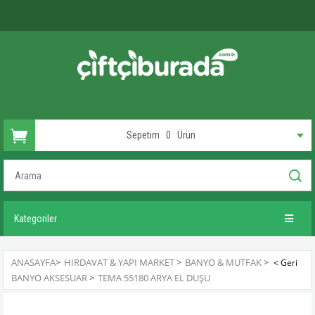
Sepetim
0
Ürün
Kategoriler
ANASAYFA
>
HIRDAVAT & YAPI MARKET
>
BANYO & MUTFAK
>
BANYO AKSESUAR
>
TEMA 55180 ARYA EL DUŞU