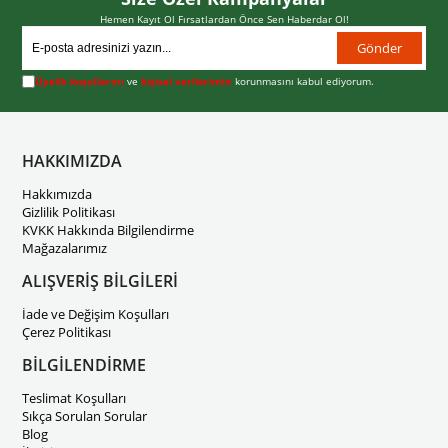
Hemen Kayıt Ol Fırsatlardan Önce Sen Haberdar Ol!
Gönder
Üyelik koşullarını
ve
kişisel verilerimin
korunmasını kabul ediyorum.
HAKKIMIZDA
Hakkımızda
Gizlilik Politikası
KVKK Hakkında Bilgilendirme
Mağazalarımız
ALIŞVERİŞ BİLGİLERİ
İade ve Değişim Koşulları
Çerez Politikası
BİLGİLENDİRME
Teslimat Koşulları
Sıkça Sorulan Sorular
Blog