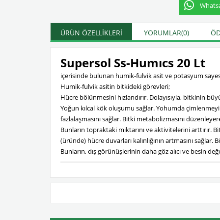
Whatsap
ÜRÜN ÖZELLIKLERI
YORUMLAR
(0)
ÖD
Supersol Ss-Humıcs 20 Lt
içerisinde bulunan humik-fulvik asit ve potasyum sayes
Humik-fulvik asitin bitkideki görevleri;
Hücre bölünmesini hızlandırır. Dolayısıyla, bitkinin bü
Yoğun kılcal kök oluşumu sağlar. Yohumda çimlenmeyi hızl
fazlalaşmasını sağlar. Bitki metabolizmasını düzenleyere
Bunların topraktaki miktarını ve aktivitelerini arttırır. Bi
(üründe) hücre duvarları kalınlığının artmasını sağlar. 
Bunların, dış görünüşlerinin daha göz alıcı ve besin değ