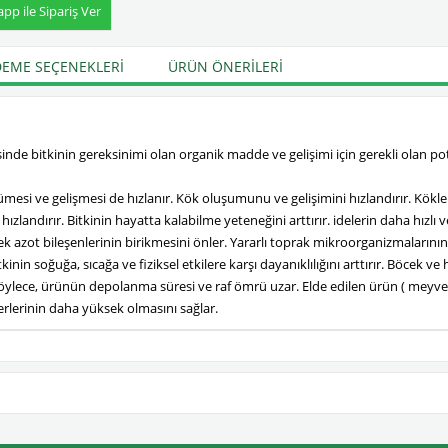
p ile Sipariş Ver
EME SEÇENEKLERI
ÜRÜN ÖNERILERI
inde bitkinin gereksinimi olan organik madde ve gelişimi için gerekli olan p
yümesi ve gelişmesi de hızlanır. Kök oluşumunu ve gelişimini hızlandırır. Kökl
andırır. Bitkinin hayatta kalabilme yeteneğini arttırır. idelerin daha hızlı v
k azot bileşenlerinin birikmesini önler. Yararlı toprak mikroorganizmalarının 
tkinin soğuğa, sıcağa ve fiziksel etkilere karşı dayanıklılığını arttırır. Böcek v
Böylece, ürünün depolanma süresi ve raf ömrü uzar. Elde edilen ürün ( meyve, se
erlerinin daha yüksek olmasını sağlar.