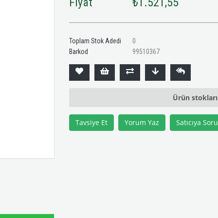
Fiyat
₺1.521,55
Toplam Stok Adedi
0
Barkod
99510367
Ürün stoklar
Tavsiye Et
Yorum Yaz
Satıcıya Soru