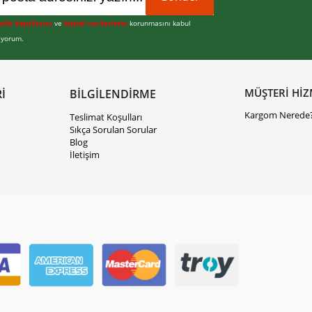
elik koşullarını
ve
kişisel verilerimin
korunmasını kabul
iyorum.
MÜŞTERİ HİZ
İ
BİLGİLENDİRME
Kargom Nerede
Teslimat Koşulları
Sıkça Sorulan Sorular
Blog
İletişim