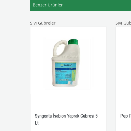
Benzer Ürünler
Sıvı Gübreler
Sıvı Gü
bre
Syngenta İsabion Yaprak Gübresi 5
Pep P
Lt