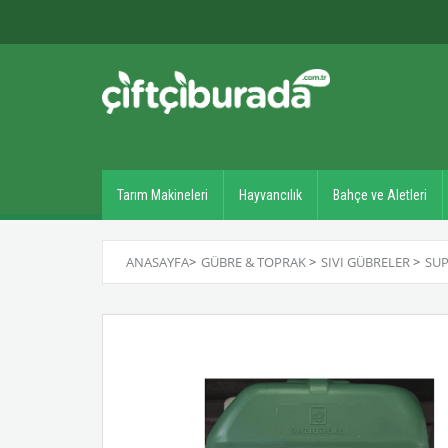
Tarım Makineleri
Hayvancılık
Bahçe ve Aletleri
ANASAYFA
>
GÜBRE & TOPRAK
>
SIVI GÜBRELER
>
SUP