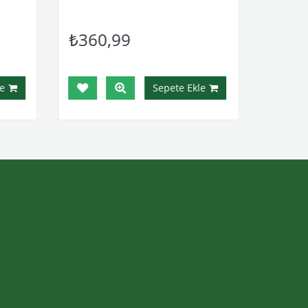
₺360,99
e
Sepete Ekle