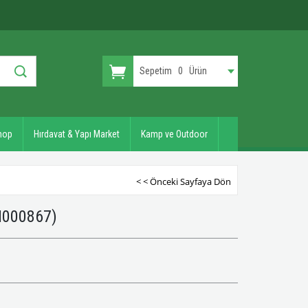
Sepetim
0
Ürün
hop
Hırdavat & Yapı Market
Kamp ve Outdoor
< < Önceki Sayfaya Dön
000867)