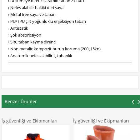
› Delinmeye direncli aramid taban ≥1100 n
› Nefes alabilir hakiki deri saya
› Metal free saya ve taban
› PU/TPU çift yoğunluklu enjeksiyon taban
› Antistatik
› Şok absorbsiyon
› SRC taban kayma direnci
› Non metalic kompozit burun koruma (200j,15kn)
› Anatomik nefes alabilir iç tabanlık
Benzer Ürünler
enliği ve Ekipmanları
İş güvenliği ve Ekipmanları
İş gü