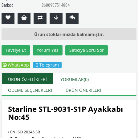
Barkod
8680907514804
Ürün stoklarımızda kalmamıştır.
Tavsiye Et
Yorum Yaz
Satıcıya Soru Sor
WhatsApp
Telegram
ÜRÜN ÖZELLIKLERI
YORUMLAR
(0)
ÖDEME SEÇENEKLERI
ÜRÜN ÖNERILERI
Starline STL-9031-S1P Ayakkabı
No:45
› EN ISO 20345 SB