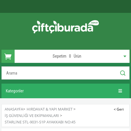
Sepetim
0
Ürün
Kategoriler
ANASAYFA
>
HIRDAVAT & YAPI MARKET
>
İŞ GÜVENLIĞI VE EKIPMANLARI
>
STARLINE STL-9031-S1P AYAKKABI NO:45