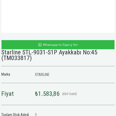
Whatsapp ile Sipariş Ver
Starline STL-9031-S1P Ayakkabı No:45
(TM033817)
Marka
STARLİNE
Fiyat
₺1.583,86
(KDV Dahil)
Toplam Stok Adedi
0