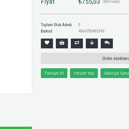
Fiyat
₺755,03
(KDV Dahil)
Toplam Stok Adedi
0
Barkod
4064700405943
Ürün stoklar
Tavsiye Et
Yorum Yaz
Satıcıya Soru