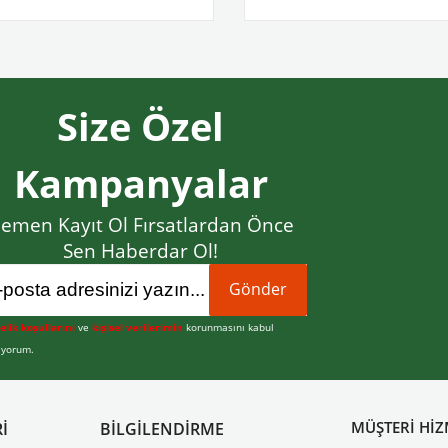
Size Özel
Kampanyalar
emen Kayıt Ol Fırsatlardan Önce
Sen Haberdar Ol!
Gönder
elik koşullarını
ve
kişisel verilerimin
korunmasını kabul
iyorum.
MÜŞTERİ HİZ
İ
BİLGİLENDİRME