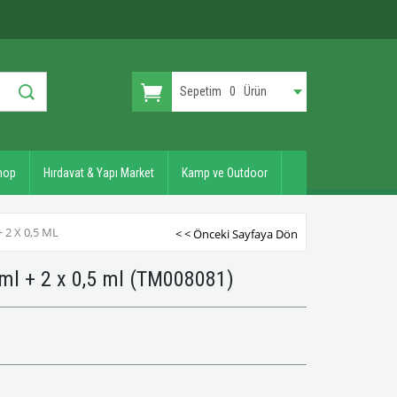
Sepetim
0
Ürün
hop
Hırdavat & Yapı Market
Kamp ve Outdoor
 2 X 0,5 ML
< < Önceki Sayfaya Dön
 ml + 2 x 0,5 ml
(TM008081)