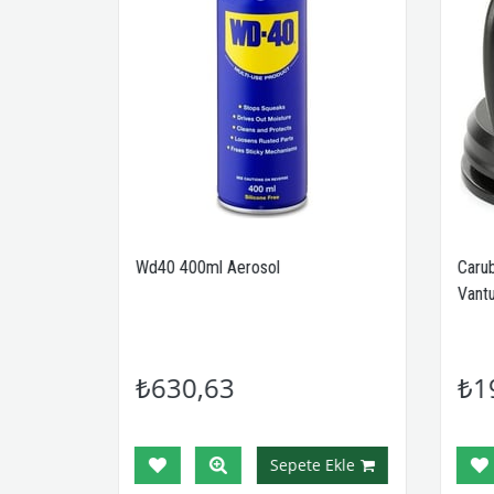
ıcı
Wd40 400ml Aerosol
Carub
Vantu
₺630,63
₺1
Ekle
Sepete Ekle