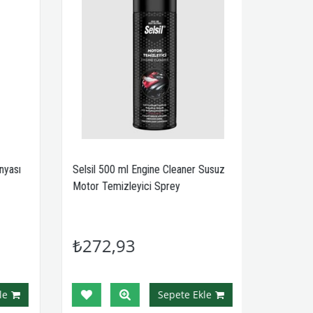
yası
Selsil 500 ml Engine Cleaner Susuz
Motor Temizleyici Sprey
₺272,93
e
Sepete Ekle