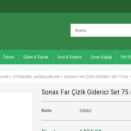
Tohum
Gübre & Toprak
Sera & Sulama
Çevre Sağlığı
Pet S
SUAR
>
OTOMOBIL AKSESUARLARI
>
SONAX FAR ÇIZIK GIDERICI SET 75 ML +
Sonax Far Çizik Giderici Set 75
Marka
SONAX