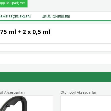
p ile Sipariş Ver
EME SEÇENEKLERI
ÜRÜN ÖNERILERI
 75 ml + 2 x 0,5 ml
l Aksesuarları
Otomobil Aksesuarları