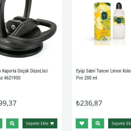
 Kaporta Göçük DüzeLtici
Eyüp Sabri Tuncer Limon Kolon
z 4621950
Pvc 200 ml
99,37
₺236,87
Sepete Ekle
Sepete Ekl