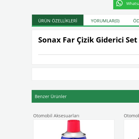
Whatsap
ÜRÜN ÖZELLIKLERI
YORUMLAR
(0)
ÖD
Sonax Far Çizik Giderici Set
Benzer Ürünler
Otomobil Aksesuarları
Otomobi