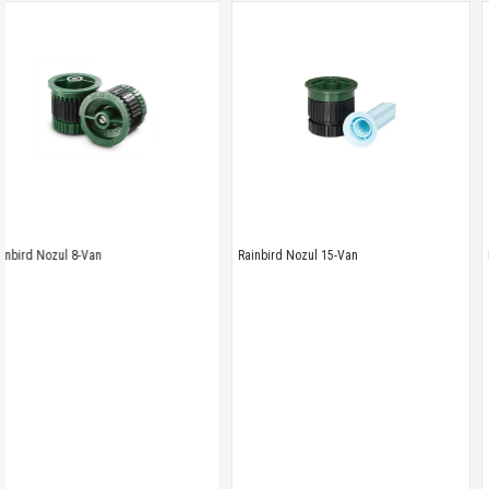
an
Rainbird Nozul 15-Van
Rainbird Nozul 1