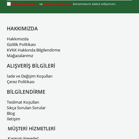
Üyelik koşullarını
ve
kişisel verilerimin
korunmasını kabul ediyorum.
HAKKIMIZDA
Hakkımızda
Gizlilik Politikası
KVKK Hakkında Bilgilendirme
Mağazalarımız
ALIŞVERİŞ BİLGİLERİ
İade ve Değişim Koşulları
Çerez Politikası
BİLGİLENDİRME
Teslimat Koşulları
Sıkça Sorulan Sorular
Blog
İletişim
MÜŞTERİ HİZMETLERİ
Kargom Nerede?