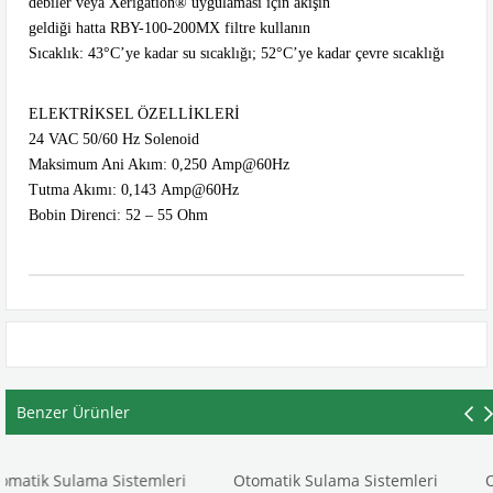
debiler veya Xerigation® uygulaması için akışın
geldiği hatta RBY-100-200MX filtre kullanın
Sıcaklık: 43°C’ye kadar su sıcaklığı; 52°C’ye kadar çevre sıcaklığı
ELEKTRİKSEL ÖZELLİKLERİ
24 VAC 50/60 Hz Solenoid
Maksimum Ani Akım: 0,250
Amp@60Hz
Tutma Akımı: 0,143
Amp@60Hz
Bobin Direnci: 52 – 55 Ohm
Benzer Ürünler
a Sistemleri
Otomatik Sulama Sistemleri
Otomatik Sul