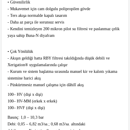
• Güvenilirlik
- Mukavemet için cam dolgulu polipropilen gövde
- Ters akışa normalde kapalı tasarım
- Daha az parça ile sorunsuz servis
- Kendini temizleyen 200 mikron pilot su filtresi ve paslanmaz çelik
yaya sahip Buna-N diyafram
• Çok Yönlülük
- Akışın geldiği hatta RBY filtresi takıldığında düşük debili ve
Xerigation® uygulamalarında çalışır
- Kurum ve sistem başlatma sırasında manuel kir ve kalıntı yıkama
sistemine harici akış
- Püskürtmesiz manuel çalışma için dâhilî akış
100– HV (dişi x dişi)
100– HV-MM (erkek x erkek)
100– HVF (dişi x dişi)
Basınç: 1,0 – 10,3 bar
Debi: 0,05 – 6,82 m3/sa.; 0,68 m3/sa. altındaki