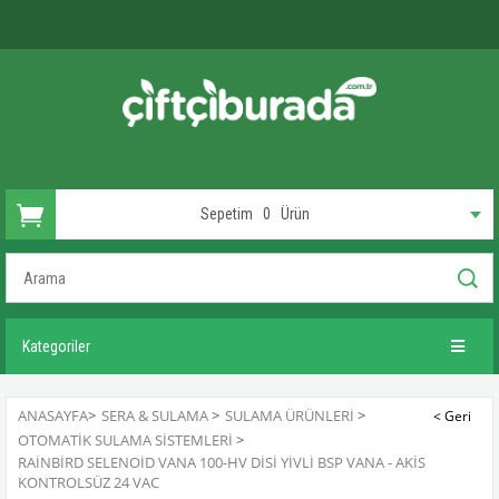
Sepetim
0
Ürün
Kategoriler
ANASAYFA
>
SERA & SULAMA
>
SULAMA ÜRÜNLERI
>
OTOMATIK SULAMA SISTEMLERI
>
RAINBIRD SELENOID VANA 100-HV DISI YIVLI BSP VANA - AKIS
KONTROLSÜZ 24 VAC