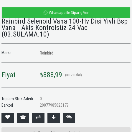
Whatsapp ile Sipariş Ver
Rainbird Selenoid Vana 100-Hv Disi Yivli Bsp
Vana - Akis Kontrolsüz 24 Vac
(03.SULAMA.10)
Marka
Rainbird
Fiyat
₺888,99
(KDV Dahil)
Toplam Stok Adedi
0
Barkod
20077985025179