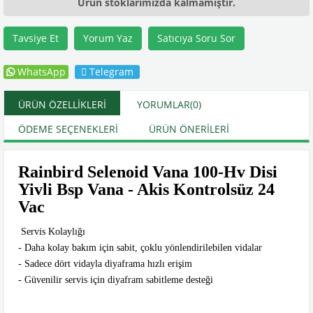
Ürün stoklarımızda kalmamıştır.
Tavsiye Et
Yorum Yaz
Satıcıya Soru Sor
WhatsApp
Telegram
ÜRÜN ÖZELLIKLERI
YORUMLAR
(0)
ÖDEME SEÇENEKLERI
ÜRÜN ÖNERILERI
Rainbird Selenoid Vana 100-Hv Disi
Yivli Bsp Vana - Akis Kontrolsüz 24
Vac
Servis Kolaylığı
- Daha kolay bakım için sabit, çoklu yönlendirilebilen vidalar
- Sadece dört vidayla diyaframa hızlı erişim
- Güvenilir servis için diyafram sabitleme desteği