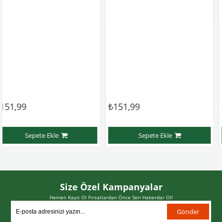
₺151,99
₺151,99
e Ekle
Sepete Ekle
Sep
Size Özel Kampanyalar
Hemen Kayıt Ol Fırsatlardan Önce Sen Haberdar Ol!
Gönder