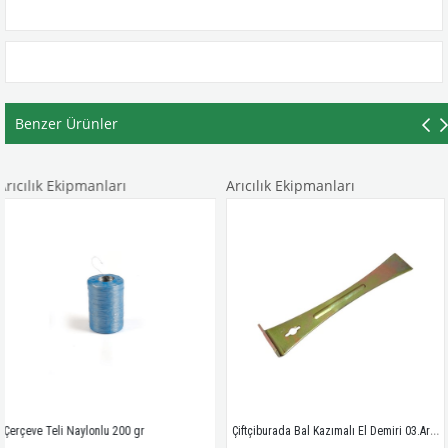
Benzer Ürünler
ipmanları
Arıcılık Ekipmanları
Arıcılık E
Çiftçiburada Bal Kazımalı El Demiri 03.Arı.32
Naylonlu 200 gr
Suni Deri K