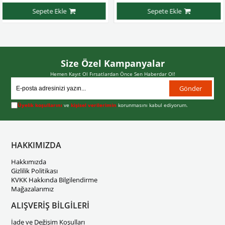
epete Ekle
Sepete Ekle
Size Özel Kampanyalar
Hemen Kayıt Ol Fırsatlardan Önce Sen Haberdar Ol!
Gönder
Üyelik koşullarını
ve
kişisel verilerimin
korunmasını kabul ediyorum.
HAKKIMIZDA
Hakkımızda
Gizlilik Politikası
KVKK Hakkında Bilgilendirme
Mağazalarımız
ALIŞVERİŞ BİLGİLERİ
İade ve Değişim Koşulları