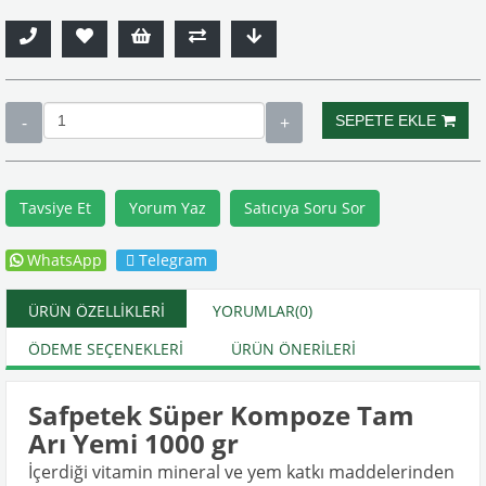
Tavsiye Et
Yorum Yaz
Satıcıya Soru Sor
WhatsApp
Telegram
ÜRÜN ÖZELLIKLERI
YORUMLAR
(0)
ÖDEME SEÇENEKLERI
ÜRÜN ÖNERILERI
Safpetek Süper Kompoze Tam
Arı Yemi 1000 gr
İçerdiği vitamin mineral ve yem katkı maddelerinden