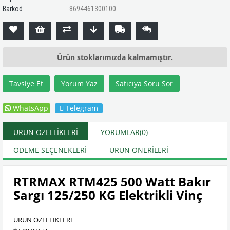
Barkod
8694461300100
Ürün stoklarımızda kalmamıştır.
Tavsiye Et
Yorum Yaz
Satıcıya Soru Sor
WhatsApp
Telegram
ÜRÜN ÖZELLIKLERI
YORUMLAR
(0)
ÖDEME SEÇENEKLERI
ÜRÜN ÖNERILERI
RTRMAX RTM425 500 Watt Bakır
Sargı 125/250 KG Elektrikli Vinç
ÜRÜN ÖZELLİKLERİ