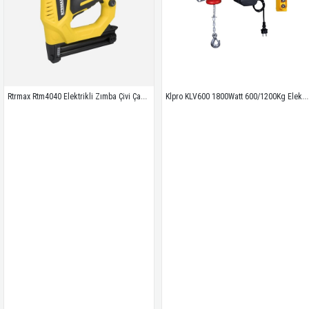
Rtrmax Rtm4040 Elektrikli Zımba Çivi Çakma Tabancası 15- 32mm
Klpro KLV600 1800Watt 600/1200Kg Elektrikli Vinç