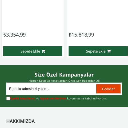
₺3.354,99
₺15.818,99
Sepete Ekle
Sepete Ekle
Size Özel Kampanyalar
Hemen Kayıt Ol Fırsatlardan Önce Sen Haberdar Ol!
Gönder
Üyelik koşullarını
ve
kişisel verilerimin
korunmasını kabul ediyorum.
HAKKIMIZDA