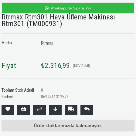
Whatsapp ile Sipariş Ver
Rtrmax Rtm301 Hava Üfleme Makinası
Rtm301
(TM000931)
Marka
Rtrmax
Fiyat
₺2.316,99
(KDV Dahil)
Toplam Stok Adedi
0
Barkod
8694461312578
Ürün stoklarımızda kalmamıştır.