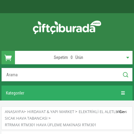
Sepetim
0
Ürün
Kategoriler
ANASAYFA
>
HIRDAVAT & YAPI MARKET
>
ELEKTRIKLI EL ALETLERI
>
SICAK HAVA TABANCASI
>
RTRMAX RTM301 HAVA ÜFLEME MAKINASI RTM301