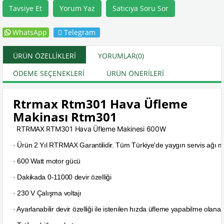
Tavsiye Et
Yorum Yaz
Satıcıya Soru Sor
WhatsApp
Telegram
ÜRÜN ÖZELLIKLERI
YORUMLAR
(0)
ÖDEME SEÇENEKLERI
ÜRÜN ÖNERILERI
Rtrmax Rtm301 Hava Üfleme
Makinası Rtm301
RTRMAX RTM301 Hava Üfleme Makinesi 600W
· Ürün 2 Yıl RTRMAX Garantilidir. Tüm Türkiye'de yaygın servis ağı m
· 600 Watt motor gücü
· Dakikada 0-11000 devir özelliği
· 230 V Çalışma voltajı
· Ayarlanabilir devir özelliği ile istenilen hızda üfleme yapabilme olanağ