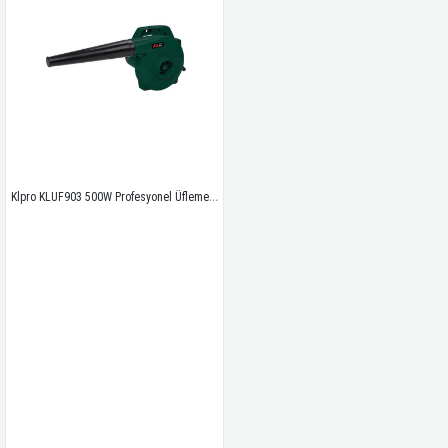
Klpro KLUF903 500W Profesyonel Üfleme Makinesi