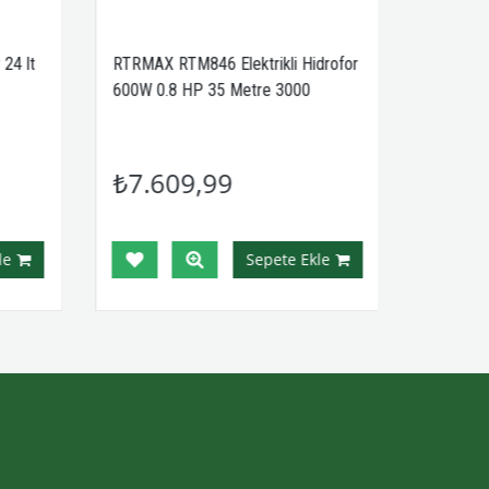
24 lt
RTRMAX RTM846 Elektrikli Hidrofor
600W 0.8 HP 35 Metre 3000
Litre/Saat
₺7.609,99
e
Sepete Ekle