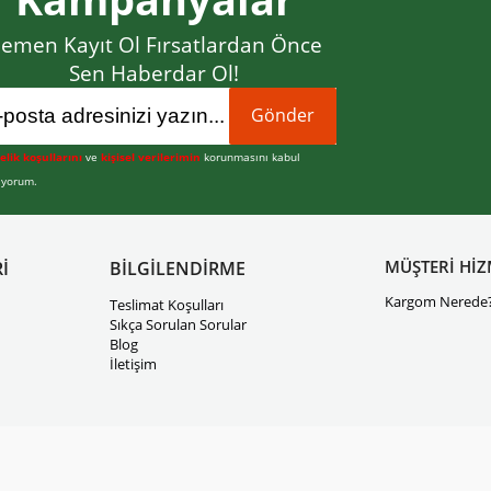
emen Kayıt Ol Fırsatlardan Önce
Sen Haberdar Ol!
Gönder
elik koşullarını
ve
kişisel verilerimin
korunmasını kabul
iyorum.
MÜŞTERİ HİZ
İ
BİLGİLENDİRME
Kargom Nerede
Teslimat Koşulları
Sıkça Sorulan Sorular
Blog
İletişim