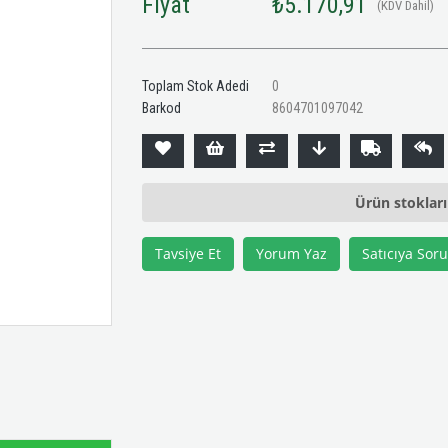
Fiyat
₺5.170,91
(KDV Dahil)
Toplam Stok Adedi
0
Barkod
8604701097042
Ürün stoklar
Tavsiye Et
Yorum Yaz
Satıcıya Soru