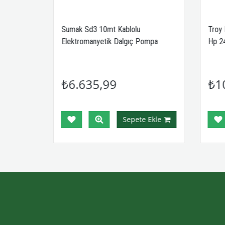
Sumak Sd3 10mt Kablolu
Troy 
mpa
Elektromanyetik Dalgıç Pompa
Hp 24
₺6.635,99
₺1
Ekle
Sepete Ekle