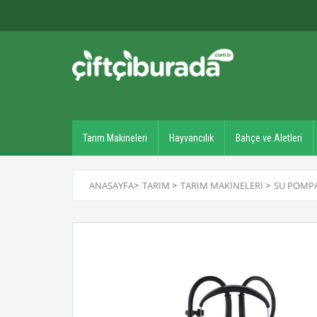
Tarım Makineleri
Hayvancılık
Bahçe ve Aletleri
ANASAYFA
>
TARIM
>
TARIM MAKINELERI
>
SU POMPA