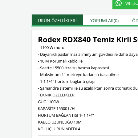
Whatsap
ÜRÜN ÖZELLIKLERI
YORUMLAR
(0)
ÖD
Rodex RDX840 Temiz Kirli 
- 1100 W motor
- Dayanıklı paslanmaz aliminyum gövdesi ile daha dayan
- 10 M Korumalı kablo ile
- Saatte 15500 litre su basma kapasitesi
- Maksimum 11 metreye kadar su basabilme
- 1-1 1/4'' hortum bağlantı çıkışı
- Şamandra sistemi ile su azaldıktan sonra otomatik d
TEKNİK ÖZELLİKLER
GÜÇ 1100W
KAPASİTE 15500 L/H
HORTUM BAĞLANTISI 1- 1 1/4”
KABLO UZUNLUĞU 10M
KOLİ İÇİ ÜRÜN ADEDİ 4