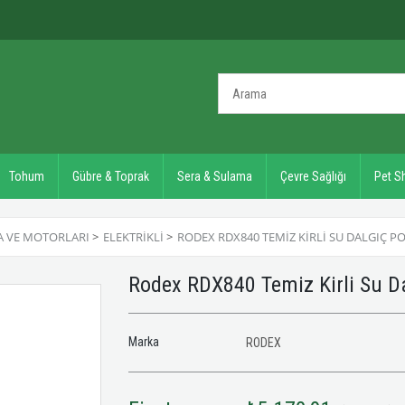
Tohum
Gübre & Toprak
Sera & Sulama
Çevre Sağlığı
Pet S
 VE MOTORLARI
>
ELEKTRIKLI
>
RODEX RDX840 TEMIZ KIRLI SU DALGIÇ 
Rodex RDX840 Temiz Kirli Su 
Marka
RODEX