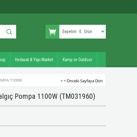
Sepetim
0
Ürün
hop
Hırdavat & Yapı Market
Kamp ve Outdoor
POMPA 1100W
< < Önceki Sayfaya Dön
Dalgıç Pompa 1100W
(TM031960)