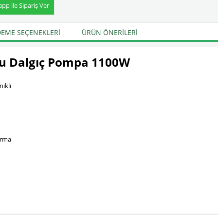
p ile Sipariş Ver
EME SEÇENEKLERI
ÜRÜN ÖNERILERI
Su Dalgıç Pompa 1100W
ıklı
urma