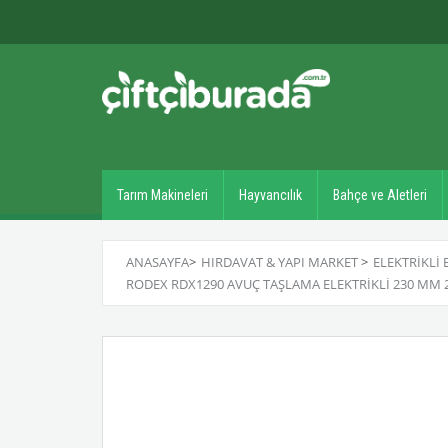
Tarım Makineleri
Hayvancılık
Bahçe ve Aletleri
ANASAYFA
>
HIRDAVAT & YAPI MARKET
>
ELEKTRIKLI 
RODEX RDX1290 AVUÇ TAŞLAMA ELEKTRIKLI 230 MM 