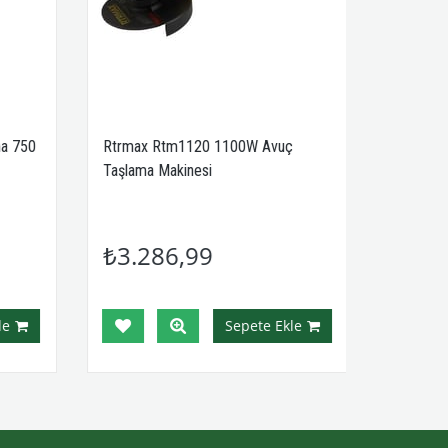
a 750
Rtrmax Rtm1120 1100W Avuç
Taşlama Makinesi
₺3.286,99
e
Sepete Ekle