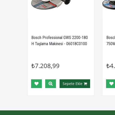
50W Avuç
Bosch Professional GWS 2200-180
Bosch
H Taşlama Makinesi - 06018C0100
750W
₺7.208,99
₺4.
Ekle
Sepete Ekle