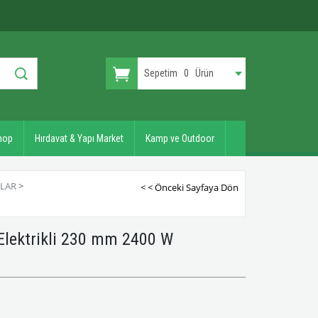
Sepetim
0
Ürün
hop
Hırdavat & Yapı Market
Kamp ve Outdoor
ALAR
>
< < Önceki Sayfaya Dön
lektrikli 230 mm 2400 W