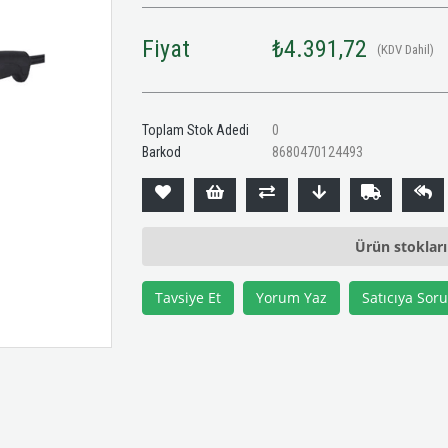
Fiyat
₺4.391,72
(KDV Dahil)
Toplam Stok Adedi
0
Barkod
8680470124493
Ürün stoklar
Tavsiye Et
Yorum Yaz
Satıcıya Soru