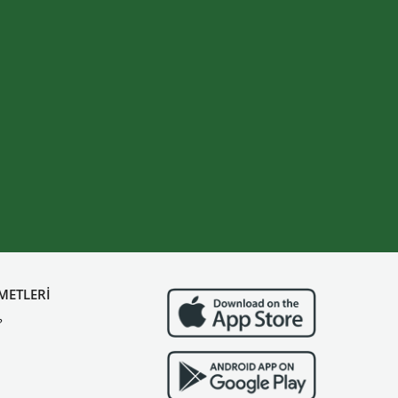
METLERİ
?