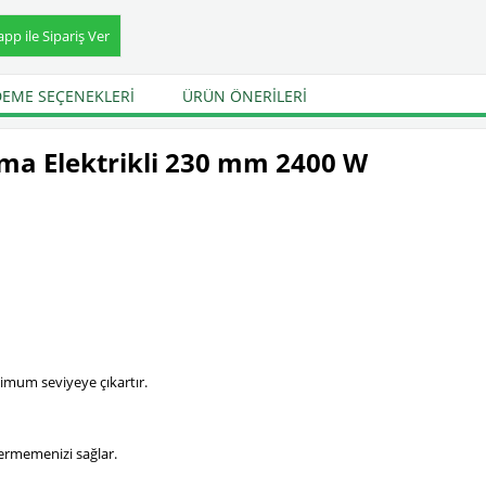
p ile Sipariş Ver
EME SEÇENEKLERI
ÜRÜN ÖNERILERI
ma Elektrikli 230 mm 2400 W
imum seviyeye çıkartır.
vermemenizi sağlar.