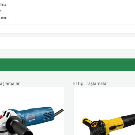
lma.
r.
anın.
Taşlamalar
El tipi Taşlamalar