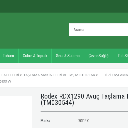
Tohum
Gübre & Toprak
Sera & Sulama
Çevre Sağlığı
Pet S
EL ALETLERI
>
TAŞLAMA MAKINELERI VE TAŞ MOTORLAR
>
EL TIPI TAŞLAM
2400 W
Rodex RDX1290 Avuç Taşlama E
(TM030544)
Marka
RODEX