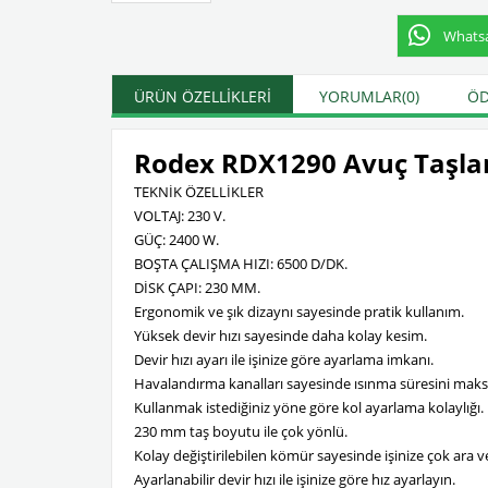
Whatsap
ÜRÜN ÖZELLIKLERI
YORUMLAR
(0)
ÖD
Rodex RDX1290 Avuç Taşla
TEKNİK ÖZELLİKLER
VOLTAJ: 230 V.
GÜÇ: 2400 W.
BOŞTA ÇALIŞMA HIZI: 6500 D/DK.
DİSK ÇAPI: 230 MM.
Ergonomik ve şık dizaynı sayesinde pratik kullanım.
Yüksek devir hızı sayesinde daha kolay kesim.
Devir hızı ayarı ile işinize göre ayarlama imkanı.
Havalandırma kanalları sayesinde ısınma süresini maks
Kullanmak istediğiniz yöne göre kol ayarlama kolaylığı.
230 mm taş boyutu ile çok yönlü.
Kolay değiştirilebilen kömür sayesinde işinize çok ara 
Ayarlanabilir devir hızı ile işinize göre hız ayarlayın.