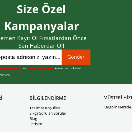
Size Özel
Kampanyalar
emen Kayıt Ol Fırsatlardan Önce
Sen Haberdar Ol!
Gönder
elik koşullarını
ve
kişisel verilerimin
korunmasını kabul
iyorum.
MÜŞTERİ HİZ
İ
BİLGİLENDİRME
Kargom Nerede
Teslimat Koşulları
Sıkça Sorulan Sorular
Blog
İletişim