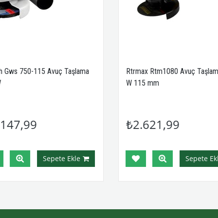
 Gws 750-115 Avuç Taşlama
Rtrmax Rtm1080 Avuç Taşlam
W 115 mm
147,99
₺2.621,99
Sepete Ekle
Sepete Ekl