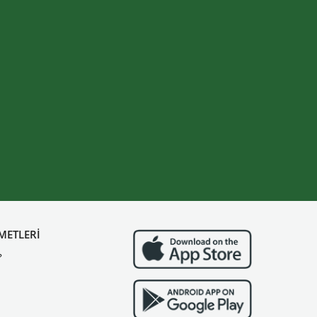
METLERİ
?