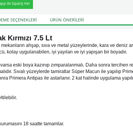
p ile Sipariş Ver
EME SEÇENEKLERI
ÜRÜN ÖNERILERI
k Kırmızı 7.5 Lt
ış mekanların ahşap, sıva ve metal yüzeylerinde, kara ve deniz ara
cü, kolay uygulanabilen, iyi yayılan ve iyi yapışan bir boyadır.
arsa eski boya kazınıp zımparalanmalı. Daha sonra tercihen r
lıdır. Sıvalı yüzeylerde tamiratlar Süper Macun ile yapılıp Primer
nra Primera Antipas ile astarlanır. 2 kat halinde uygulama yapılm
ilebilir.
kurumasını 18 saatte tamamlar.