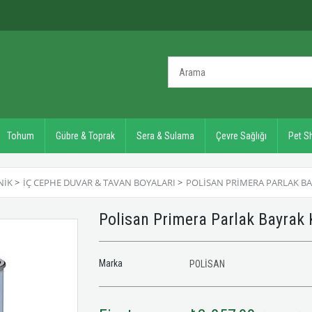
Tohum
Gübre & Toprak
Sera & Sulama
Çevre Sağlığı
Pet S
NIK
>
İÇ CEPHE DUVAR & TAVAN BOYALARI
>
POLISAN PRIMERA PARLAK BAY
Polisan Primera Parlak Bayrak 
Marka
POLİSAN