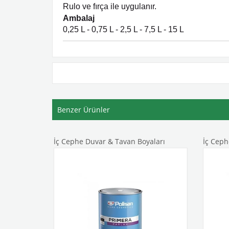
Rulo
ve fırça ile uygulanır.
Ambalaj
0,25 L - 0,75 L - 2,5 L - 7,5 L - 15 L
Benzer Ürünler
ları
İç Cephe Duvar & Tavan Boyaları
İç Ceph