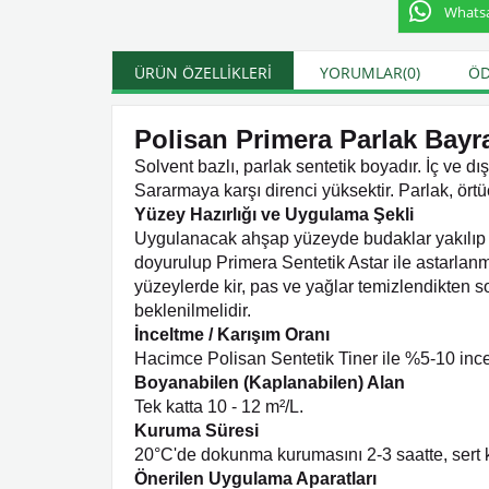
Whatsap
ÜRÜN ÖZELLIKLERI
YORUMLAR
(0)
ÖD
Polisan Primera Parlak Bayra
Solvent bazlı, parlak sentetik boyadır. İç ve d
Sararmaya karşı direnci yüksektir. Parlak, örtü
Yüzey Hazırlığı ve Uygulama Şekli
Uygulanacak ahşap yüzeyde budaklar yakılıp v
doyurulup Primera Sentetik Astar ile astarlanma
yüzeylerde kir, pas ve yağlar temizlendikten so
beklenilmelidir.
İnceltme / Karışım Oranı
Hacimce Polisan Sentetik Tiner ile %5-10 incelt
Boyanabilen (Kaplanabilen) Alan
Tek katta 10 - 12 m²/L.
Kuruma Süresi
20°C'de dokunma kurumasını 2-3 saatte, sert 
Önerilen Uygulama Aparatları