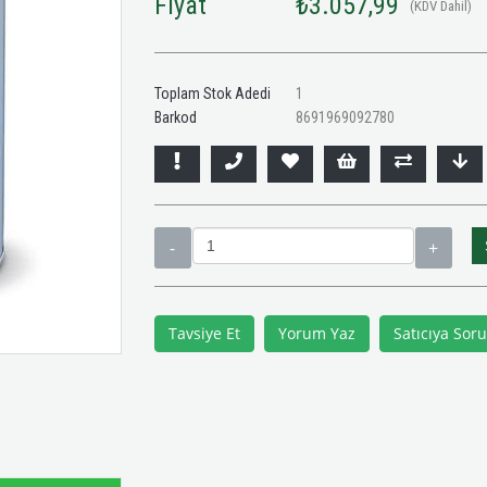
Fiyat
₺3.057,99
(KDV Dahil)
Toplam Stok Adedi
1
Barkod
8691969092780
Tavsiye Et
Yorum Yaz
Satıcıya Soru