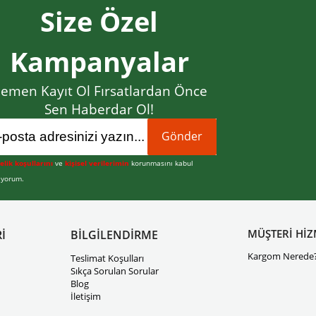
Size Özel
Kampanyalar
emen Kayıt Ol Fırsatlardan Önce
Sen Haberdar Ol!
Gönder
elik koşullarını
ve
kişisel verilerimin
korunmasını kabul
iyorum.
MÜŞTERİ HİZ
İ
BİLGİLENDİRME
Kargom Nerede
Teslimat Koşulları
Sıkça Sorulan Sorular
Blog
İletişim