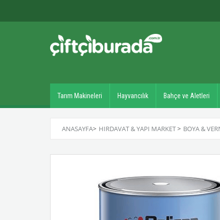
Tarım Makineleri
Hayvancılık
Bahçe ve Aletleri
ANASAYFA
>
HIRDAVAT & YAPI MARKET
>
BOYA & VER