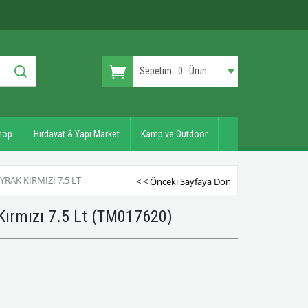
Sepetim
0
Ürün
hop
Hırdavat & Yapı Market
Kamp ve Outdoor
RAK KIRMIZI 7.5 LT
< < Önceki Sayfaya Dön
Kırmızı 7.5 Lt
(TM017620)