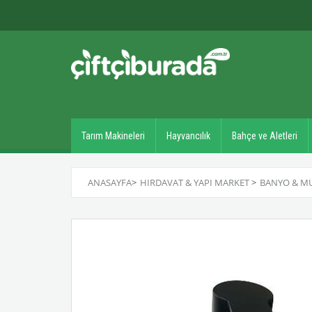
Tarım Makineleri
Hayvancılık
Bahçe ve Aletleri
ANASAYFA
>
HIRDAVAT & YAPI MARKET
>
BANYO & M