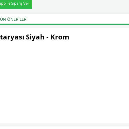
p ile Sipariş Ver
ÜN ÖNERILERI
ataryası Siyah - Krom