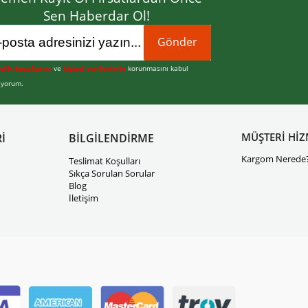
Sen Haberdar Ol!
Gönder
elik koşullarını
ve
kişisel verilerimin
korunmasını kabul
iyorum.
MÜŞTERİ HİZ
İ
BİLGİLENDİRME
Kargom Nerede
Teslimat Koşulları
Sıkça Sorulan Sorular
Blog
İletişim