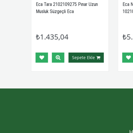
Eca Tara 2102109275 Pınar Uzun
Eca N
Musluk Süzgeçli Eca
1021
₺1.435,04
₺5.
Ekle
Sepete Ekle
H