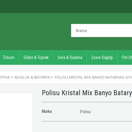
Tohum
Gübre & Toprak
Sera & Sulama
Çevre Sağlığı
Pet S
UTFAK
>
MUSLUK & BATARYA
>
POLISU KRISTAL MIX BANYO BATARYASI SIY
Polisu Kristal Mix Banyo Batar
Marka
Polisu