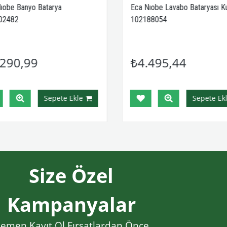
ıobe Banyo Batarya
Eca Nıobe Lavabo Bataryası K
02482
102188054
290,99
₺4.495,44
Sepete Ekle
Sepete Ekl
Size Özel
Kampanyalar
emen Kayıt Ol Fırsatlardan Önce