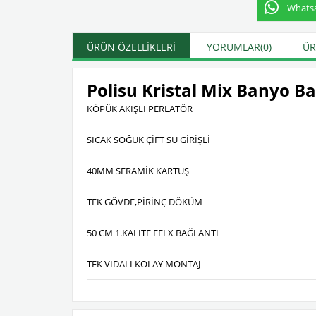
Whatsap
ÜRÜN ÖZELLIKLERI
YORUMLAR
(0)
ÜR
Polisu Kristal Mix Banyo B
KÖPÜK AKIŞLI PERLATÖR
SICAK SOĞUK ÇİFT SU GİRİŞLİ
40MM SERAMİK KARTUŞ
TEK GÖVDE,PİRİNÇ DÖKÜM
50 CM 1.KALİTE FELX BAĞLANTI
TEK VİDALI KOLAY MONTAJ