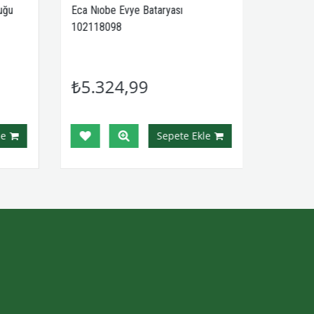
uğu
Eca Nıobe Evye Bataryası
102118098
₺5.324,99
e
Sepete Ekle