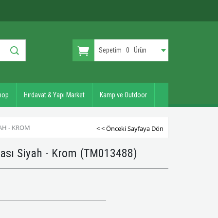
Sepetim
0
Ürün
hop
Hırdavat & Yapı Market
Kamp ve Outdoor
AH - KROM
< < Önceki Sayfaya Dön
yası Siyah - Krom
(TM013488)