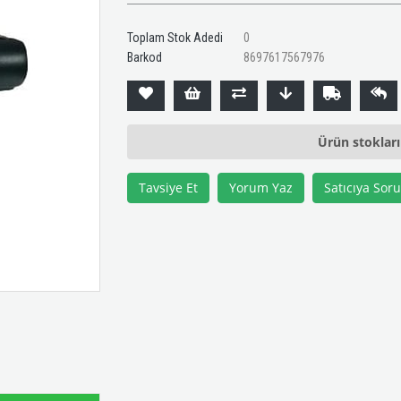
Toplam Stok Adedi
0
Barkod
8697617567976
Ürün stoklar
Tavsiye Et
Yorum Yaz
Satıcıya Soru