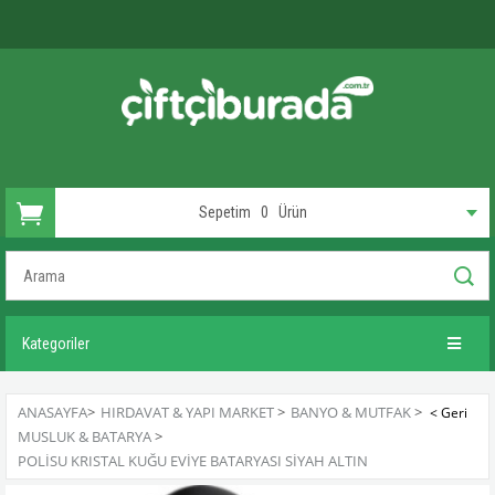
Sepetim
0
Ürün
Kategoriler
ANASAYFA
>
HIRDAVAT & YAPI MARKET
>
BANYO & MUTFAK
>
MUSLUK & BATARYA
>
POLISU KRISTAL KUĞU EVIYE BATARYASI SIYAH ALTIN