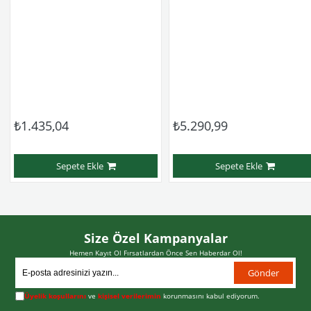
₺1.435,04
₺5.290,99
Sepete Ekle
Sepete Ekle
Size Özel Kampanyalar
Hemen Kayıt Ol Fırsatlardan Önce Sen Haberdar Ol!
Gönder
Üyelik koşullarını
ve
kişisel verilerimin
korunmasını kabul ediyorum.