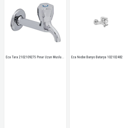
Eca Tara 2102109275 Pınar Uzun Musluk Süzgeçli Eca
Eca Nıobe Banyo Batarya 102102482