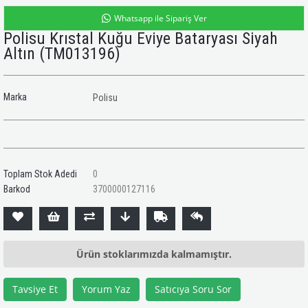
Whatsapp ile Sipariş Ver
Polisu Krıstal Kuğu Eviye Bataryası Siyah
Altın
(TM013196)
Marka
Polisu
Toplam Stok Adedi
0
Barkod
3700000127116
Ürün stoklarımızda kalmamıştır.
Tavsiye Et
Yorum Yaz
Satıcıya Soru Sor