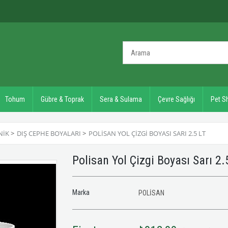
Tohum
Gübre & Toprak
Sera & Sulama
Çevre Sağlığı
Pet S
NIK
>
DIŞ CEPHE BOYALARI
>
POLISAN YOL ÇIZGI BOYASI SARI 2.5 LT
Polisan Yol Çizgi Boyası Sarı 2.
Marka
POLİSAN