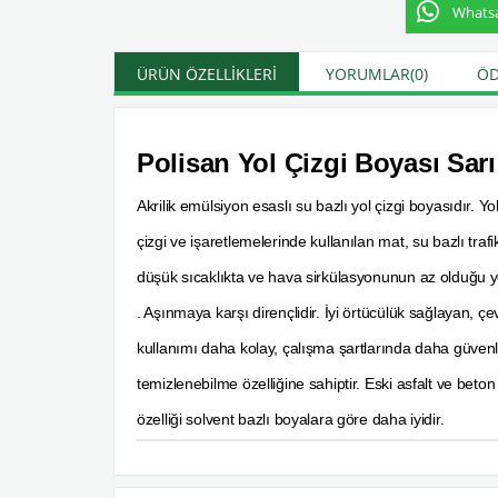
Whatsap
ÜRÜN ÖZELLIKLERI
YORUMLAR
(0)
ÖD
Polisan Yol Çizgi Boyası Sarı
Akrilik emülsiyon esaslı su bazlı yol çizgi boyasıdır. Yol
çizgi ve işaretlemelerinde kullanılan mat, su bazlı tra
düşük sıcaklıkta ve hava sirkülasyonunun az olduğu yer
. Aşınmaya karşı dirençlidir. İyi örtücülük sağlayan, ç
kullanımı daha kolay, çalışma şartlarında daha güvenl
temizlenebilme özelliğine sahiptir. Eski asfalt ve bet
özelliği solvent bazlı boyalara göre daha iyidir.