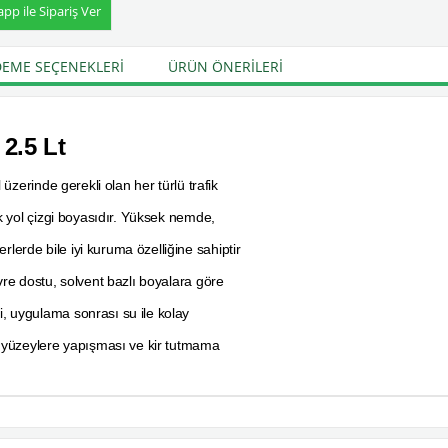
p ile Sipariş Ver
EME SEÇENEKLERI
ÜRÜN ÖNERILERI
 2.5 Lt
 üzerinde gerekli olan her türlü trafik
fik yol çizgi boyasıdır. Yüksek nemde,
lerde bile iyi kuruma özelliğine sahiptir
evre dostu, solvent bazlı boyalara göre
i, uygulama sonrası su ile kolay
on yüzeylere yapışması ve kir tutmama