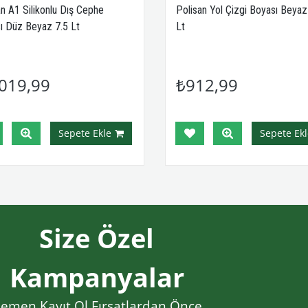
an A1 Silikonlu Dış Cephe
Polisan Yol Çizgi Boyası Beyaz
ı Düz Beyaz 7.5 Lt
Lt
019,99
₺912,99
Sepete Ekle
Sepete Ekl
Size Özel
Kampanyalar
emen Kayıt Ol Fırsatlardan Önce