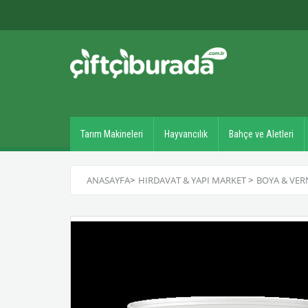
Tarım Makineleri
Hayvancılık
Bahçe ve Aletleri
ANASAYFA
>
HIRDAVAT & YAPI MARKET
>
BOYA & VER