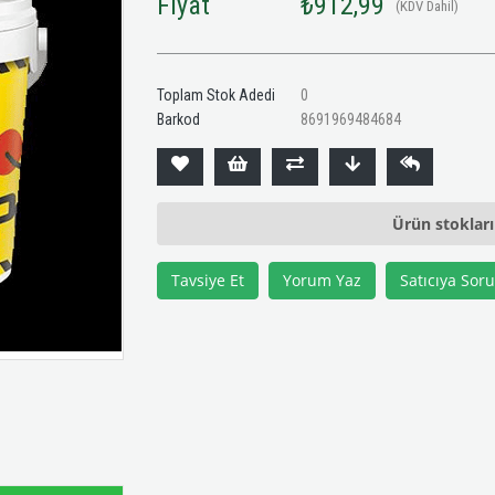
Fiyat
₺912,99
(KDV Dahil)
Toplam Stok Adedi
0
Barkod
8691969484684
Ürün stoklar
Tavsiye Et
Yorum Yaz
Satıcıya Soru