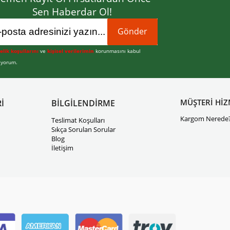
Sen Haberdar Ol!
Gönder
elik koşullarını
ve
kişisel verilerimin
korunmasını kabul
iyorum.
MÜŞTERİ HİZ
İ
BİLGİLENDİRME
Kargom Nerede
Teslimat Koşulları
Sıkça Sorulan Sorular
Blog
İletişim