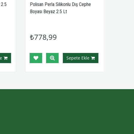
 2.5
Polisan Perla Silikonlu Dış Cephe
Boyası Beyaz 2.5 Lt
₺778,99
e
Sepete Ekle