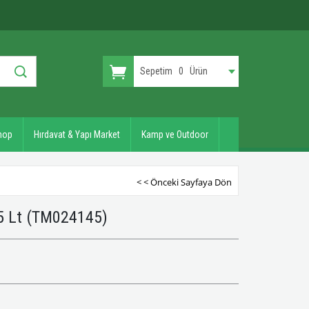
Sepetim
0
Ürün
hop
Hırdavat & Yapı Market
Kamp ve Outdoor
< < Önceki Sayfaya Dön
5 Lt
(TM024145)