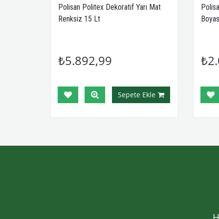
 0.70 Lt
Polisan Politex Dekoratif Yarı Mat
Polis
Renksiz 15 Lt
Boyas
₺5.892,99
₺2.
Ekle
Sepete Ekle
H