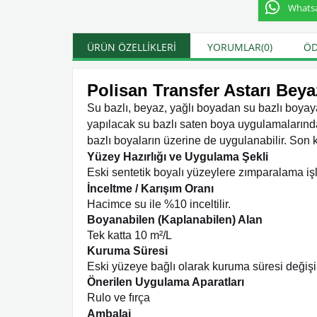
Whatsap
ÜRÜN ÖZELLIKLERI
YORUMLAR
(0)
ÖD
Polisan Transfer Astarı Beya
Su bazlı, beyaz, yağlı boyadan su bazlı boyaya
yapılacak su bazlı saten boya uygulamalarında k
bazlı boyaların üzerine de uygulanabilir. Son 
Yüzey Hazırlığı ve Uygulama Şekli
Eski sentetik boyalı yüzeylere zımparalama işl
İnceltme / Karışım Oranı
Hacimce su ile %10 inceltilir.
Boyanabilen (Kaplanabilen) Alan
Tek katta 10 m²/L
Kuruma Süresi
Eski yüzeye bağlı olarak kuruma süresi değişir
Önerilen Uygulama Aparatları
Rulo ve
fırça
Ambalaj