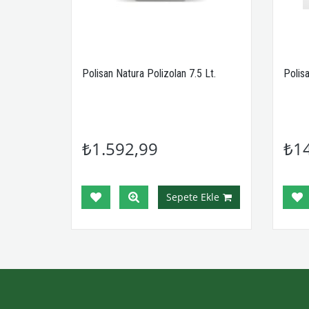
 Lt.
Polisan Natura Polizolan 7.5 Lt.
Polis
₺1.592,99
₺1
Ekle
Sepete Ekle