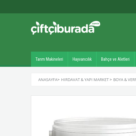
Tarım Makineleri
Hayvancılık
Bahçe ve Aletleri
ANASAYFA
>
HIRDAVAT & YAPI MARKET
>
BOYA & VER