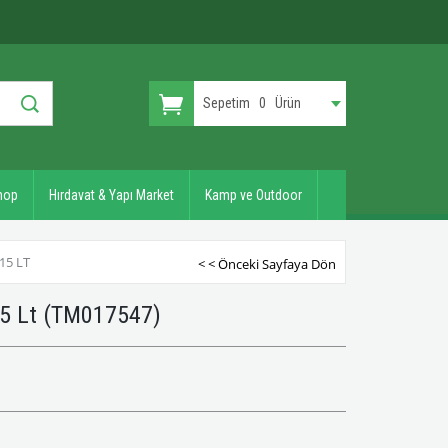
Sepetim
0
Ürün
hop
Hırdavat & Yapı Market
Kamp ve Outdoor
15 LT
< < Önceki Sayfaya Dön
15 Lt
(TM017547)