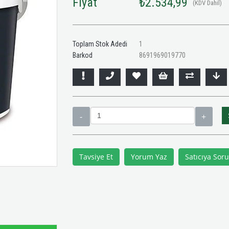
Fiyat
₺2.534,99
(KDV Dahil)
Toplam Stok Adedi
1
Barkod
8691969019770
Tavsiye Et
Yorum Yaz
Satıcıya Soru