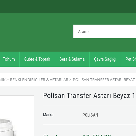
Tohum
Gübre & Toprak
Sera & Sulama
Çevre Sağlığı
Pet S
NIK
>
RENKLENDIRICILER & ASTARLAR
>
POLISAN TRANSFER ASTARI BEYAZ 
Polisan Transfer Astarı Beyaz 
Marka
POLİSAN