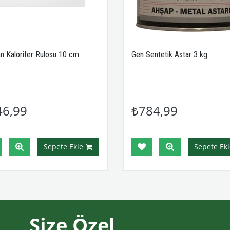
an Kalorifer Rulosu 10 cm
Gen Sentetik Astar 3 kg
46,99
₺784,99
Sepete Ekle
Sepete Ekl
Size Özel