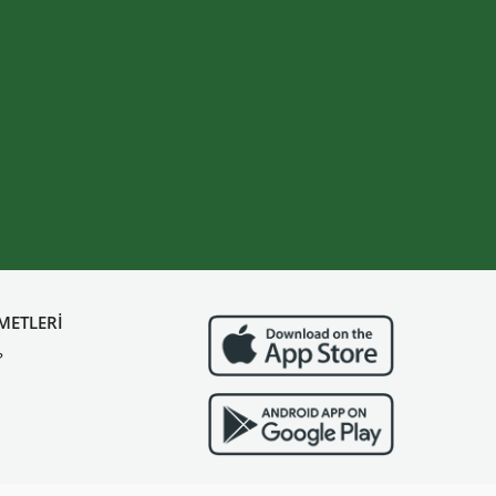
METLERİ
?