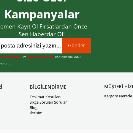
Kampanyalar
emen Kayıt Ol Fırsatlardan Önce
Sen Haberdar Ol!
Gönder
elik koşullarını
ve
kişisel verilerimin
korunmasını kabul
iyorum.
MÜŞTERİ HİZ
İ
BİLGİLENDİRME
Kargom Nerede
Teslimat Koşulları
Sıkça Sorulan Sorular
Blog
İletişim