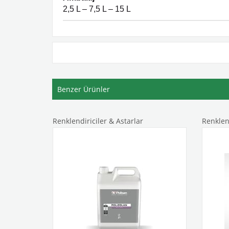
2,5 L – 7,5 L – 15 L
Benzer Ürünler
Renklendiriciler & Astarlar
Renklend