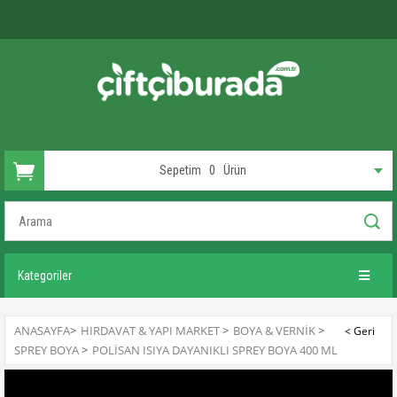
Sepetim
0
Ürün
Kategoriler
ANASAYFA
>
HIRDAVAT & YAPI MARKET
>
BOYA & VERNIK
>
SPREY BOYA
>
POLISAN ISIYA DAYANIKLI SPREY BOYA 400 ML