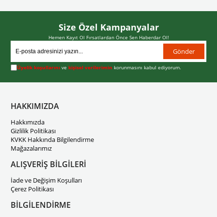
Size Özel Kampanyalar
Hemen Kayıt Ol Fırsatlardan Önce Sen Haberdar Ol!
Gönder
Üyelik koşullarını
ve
kişisel verilerimin
korunmasını kabul ediyorum.
HAKKIMIZDA
Hakkımızda
Gizlilik Politikası
KVKK Hakkında Bilgilendirme
Mağazalarımız
ALIŞVERİŞ BİLGİLERİ
İade ve Değişim Koşulları
Çerez Politikası
BİLGİLENDİRME