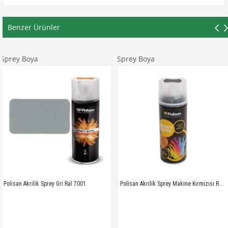
Benzer Ürünler
oya
Sprey Boya
Sprey
Polisan Akrilik Sprey Makine Kırmızısı Ral 2002
rilik Sprey Gri Ral 7001
Polisan