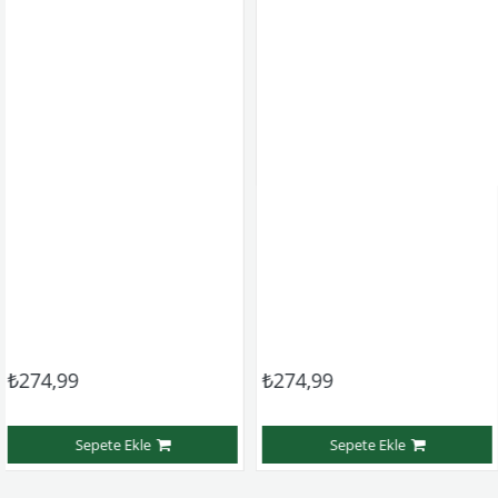
99
₺274,99
₺274
Sepete Ekle
Sepete Ekle