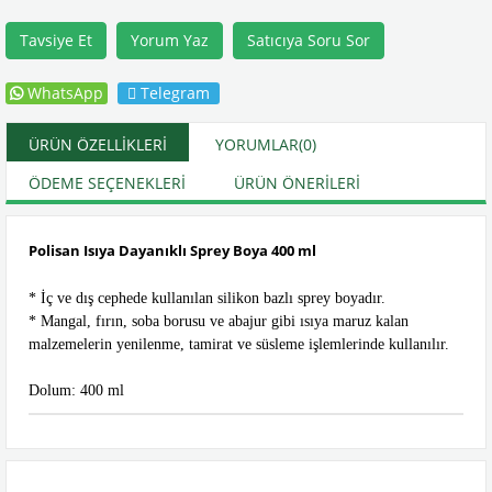
Tavsiye Et
Yorum Yaz
Satıcıya Soru Sor
WhatsApp
Telegram
ÜRÜN ÖZELLIKLERI
YORUMLAR
(0)
ÖDEME SEÇENEKLERI
ÜRÜN ÖNERILERI
Polisan Isıya Dayanıklı Sprey Boya 400 ml
* İç ve dış cephede kullanılan silikon bazlı sprey boyadır.
* Mangal, fırın, soba borusu ve abajur gibi ısıya maruz kalan
malzemelerin yenilenme, tamirat ve süsleme işlemlerinde kullanılır.
Dolum: 400 ml