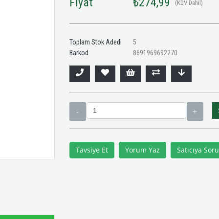
Fiyat
₺274,99
(KDV Dahil)
Toplam Stok Adedi
5
Barkod
8691969692270
Tavsiye Et
Yorum Yaz
Satıcıya Soru