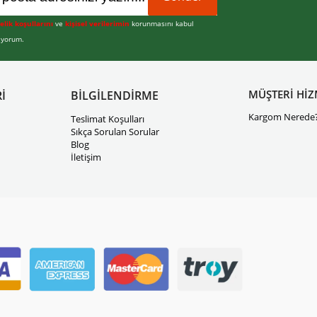
elik koşullarını
ve
kişisel verilerimin
korunmasını kabul
iyorum.
MÜŞTERİ HİZ
İ
BİLGİLENDİRME
Kargom Nerede
Teslimat Koşulları
Sıkça Sorulan Sorular
Blog
İletişim