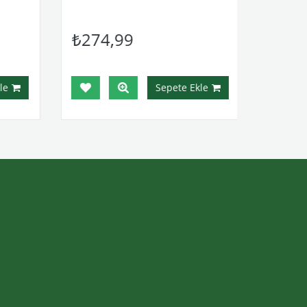
₺274,99
e
Sepete Ekle