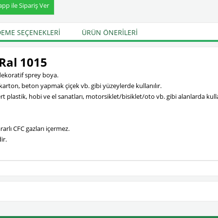
p ile Sipariş Ver
EME SEÇENEKLERI
ÜRÜN ÖNERILERI
 Ral 1015
 dekoratif sprey boya.
, karton, beton yapmak çiçek vb. gibi yüzeylerde kullanılır.
t plastik, hobi ve el sanatları, motorsiklet/bisiklet/oto vb. gibi alanlarda k
arlı CFC gazları içermez.
ir.