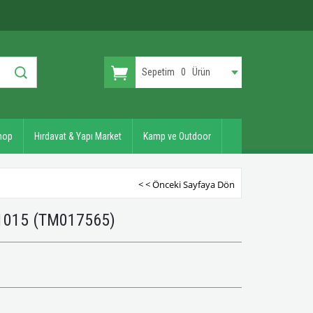
Sepetim
0
Ürün
hop
Hırdavat & Yapı Market
Kamp ve Outdoor
< < Önceki Sayfaya Dön
 1015
(TM017565)