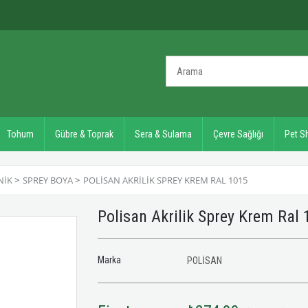
Tohum
Gübre & Toprak
Sera & Sulama
Çevre Sağlığı
Pet S
NIK
>
SPREY BOYA
>
POLISAN AKRILIK SPREY KREM RAL 1015
Polisan Akrilik Sprey Krem Ral
Marka
POLİSAN