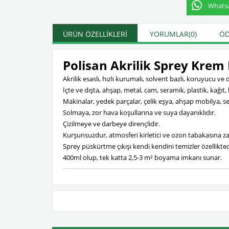
Whatsap
ÜRÜN ÖZELLIKLERI
YORUMLAR
(0)
ÖD
Polisan Akrilik Sprey Krem
Akrilik esaslı, hızlı kurumalı, solvent bazlı, koruyucu ve
İçte ve dışta, ahşap, metal, cam, seramik, plastik, kağıt
Makinalar, yedek parçalar, çelik eşya, ahşap mobilya, ser
Solmaya, zor hava koşullarına ve suya dayanıklıdır.
Çizilmeye ve darbeye dirençlidir.
Kurşunsuzdur, atmosferi kirletici ve ozon tabakasına zar
Sprey püskürtme çıkışı kendi kendini temizler özellikted
400ml olup, tek katta 2,5-3 m² boyama imkanı sunar.