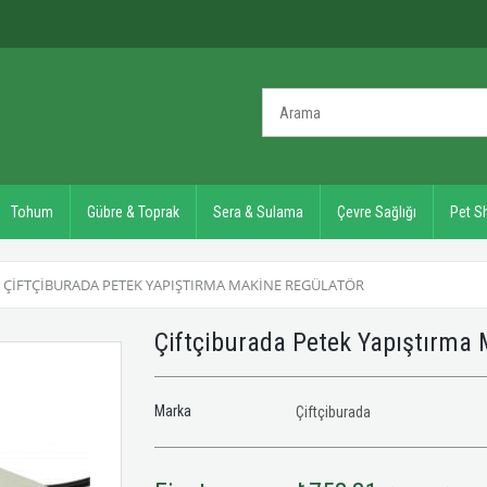
Tohum
Gübre & Toprak
Sera & Sulama
Çevre Sağlığı
Pet S
ÇIFTÇIBURADA PETEK YAPIŞTIRMA MAKINE REGÜLATÖR
Çiftçiburada Petek Yapıştırma
Marka
Çiftçiburada