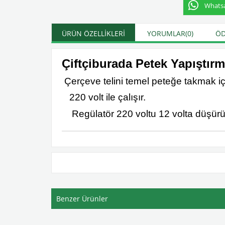
Whatsap
ÜRÜN ÖZELLIKLERI
YORUMLAR
(0)
ÖD
Çiftçiburada Petek Yapıştır
Çerçeve telini temel peteğe takmak için
220 volt ile çalışır.
Regülatör 220 voltu 12 volta düşürür
Benzer Ürünler