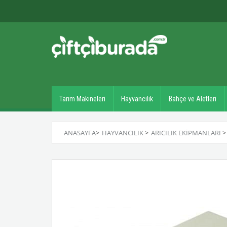
Tarım Makineleri
Hayvancılık
Bahçe ve Aletleri
ANASAYFA
>
HAYVANCILIK
>
ARICILIK EKIPMANLARI
>