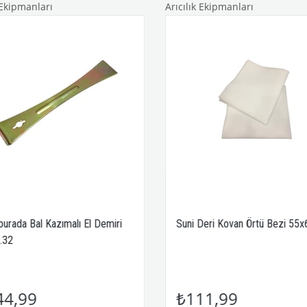
 Ekipmanları
Arıcılık Ekipmanları
burada Bal Kazımalı El Demiri
Suni Deri Kovan Örtü Bezi 55
.32
44,99
₺111,99