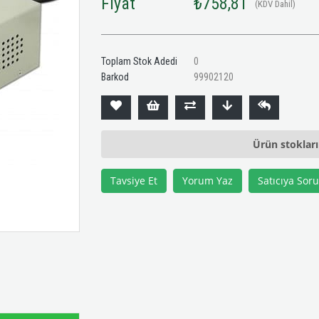
Fiyat
₺758,81
(KDV Dahil)
Toplam Stok Adedi
0
Barkod
99902120
Ürün stoklar
Tavsiye Et
Yorum Yaz
Satıcıya Soru