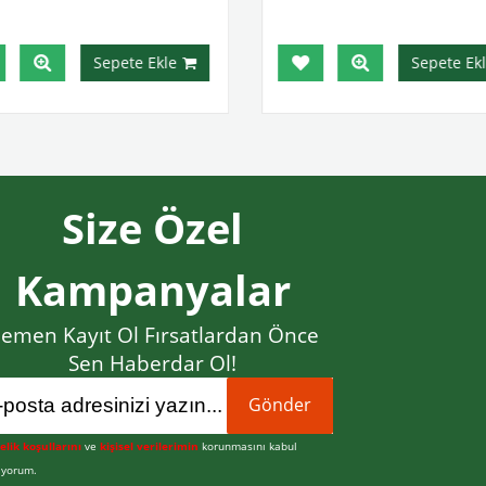
Sepete Ekle
Sepete Ekl
Size Özel
Kampanyalar
emen Kayıt Ol Fırsatlardan Önce
Sen Haberdar Ol!
Gönder
elik koşullarını
ve
kişisel verilerimin
korunmasını kabul
iyorum.