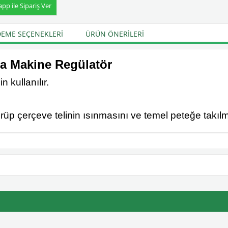
p ile Sipariş Ver
EME SEÇENEKLERI
ÜRÜN ÖNERILERI
ma Makine Regülatör
 kullanılır.
üp çerçeve telinin ısınmasını ve temel peteğe takılma