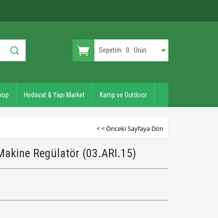
Sepetim
0
Ürün
hop
Hırdavat & Yapı Market
Kamp ve Outdoor
< < Önceki Sayfaya Dön
 Makine Regülatör
(03.ARI.15)