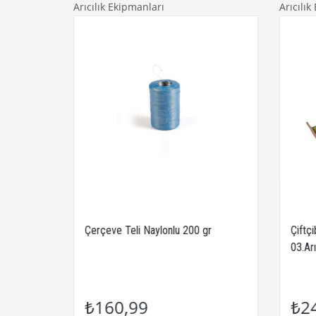
Arıcılık Ekipmanları
Arıcılık
 Yemi
Çerçeve Teli Naylonlu 200 gr
Çiftçi
03.Arı
₺160,99
₺2