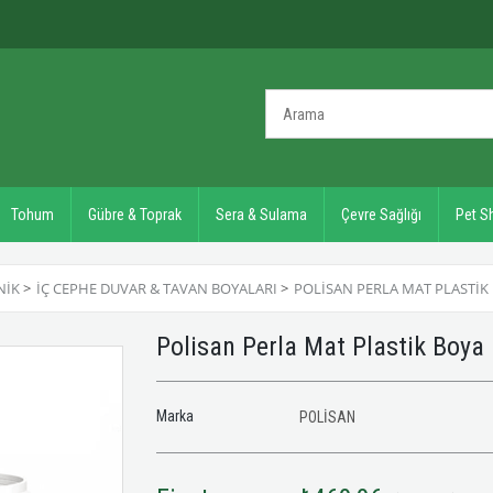
Tohum
Gübre & Toprak
Sera & Sulama
Çevre Sağlığı
Pet S
NIK
>
İÇ CEPHE DUVAR & TAVAN BOYALARI
>
POLISAN PERLA MAT PLASTIK 
Polisan Perla Mat Plastik Boya
Marka
POLİSAN