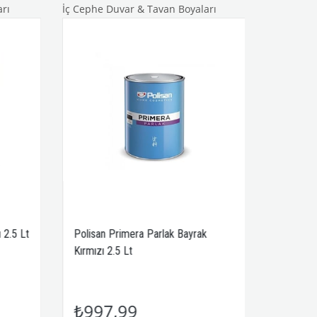
rı
İç Cephe Duvar & Tavan Boyaları
2.5 Lt
Polisan Primera Parlak Bayrak
Kırmızı 2.5 Lt
₺997,99