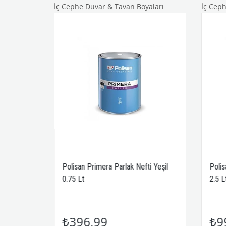
ları
İç Cephe Duvar & Tavan Boyaları
İç Ceph
yel 0.75
Polisan Primera Parlak Nefti Yeşil
Polis
0.75 Lt
2.5 Lt
₺396,99
₺9