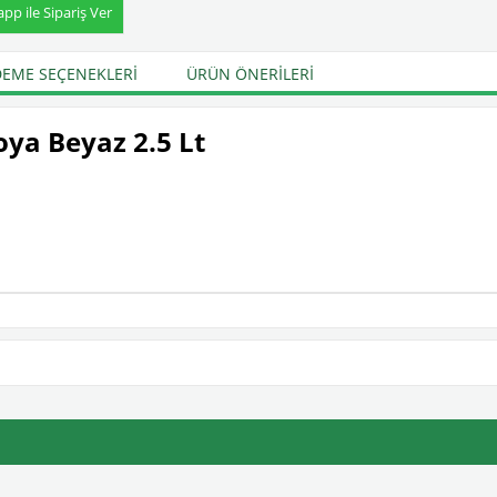
p ile Sipariş Ver
EME SEÇENEKLERI
ÜRÜN ÖNERILERI
oya Beyaz 2.5 Lt