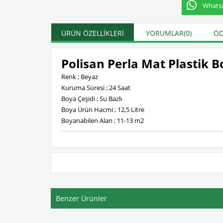
Whatsap
ÜRÜN ÖZELLIKLERI
YORUMLAR
(0)
ÖD
Polisan Perla Mat Plastik B
Renk ; Beyaz
Kuruma Süresi ; 24 Saat
Boya Çeşidi ; Su Bazlı
Boya Ürün Hacmi ; 12,5 Litre
Boyanabilen Alan ; 11-13 m2
Benzer Ürünler