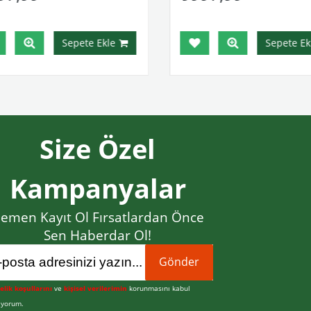
Sepete Ekle
Sepete Ekl
Size Özel
Kampanyalar
emen Kayıt Ol Fırsatlardan Önce
Sen Haberdar Ol!
Gönder
elik koşullarını
ve
kişisel verilerimin
korunmasını kabul
iyorum.