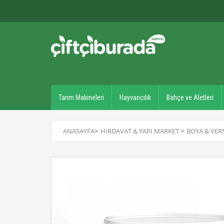
Tarım Makineleri
Hayvancılık
Bahçe ve Aletleri
ANASAYFA
>
HIRDAVAT & YAPI MARKET
>
BOYA & VER