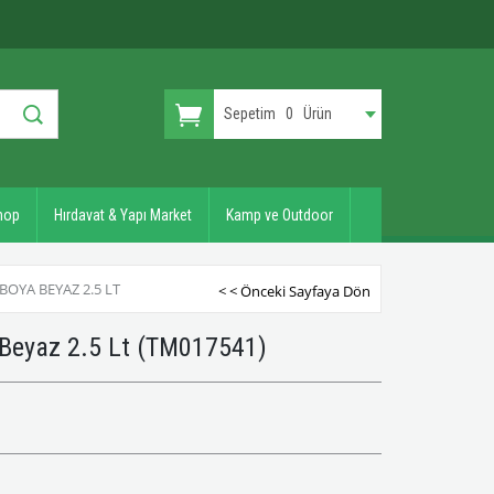
Sepetim
0
Ürün
hop
Hırdavat & Yapı Market
Kamp ve Outdoor
BOYA BEYAZ 2.5 LT
< < Önceki Sayfaya Dön
 Beyaz 2.5 Lt
(TM017541)