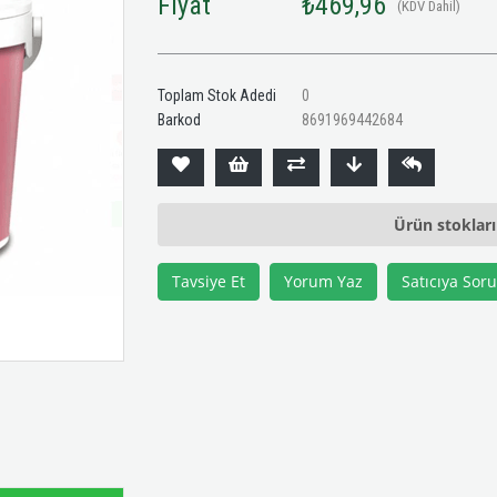
Fiyat
₺469,96
(KDV Dahil)
Toplam Stok Adedi
0
Barkod
8691969442684
Ürün stoklar
Tavsiye Et
Yorum Yaz
Satıcıya Soru