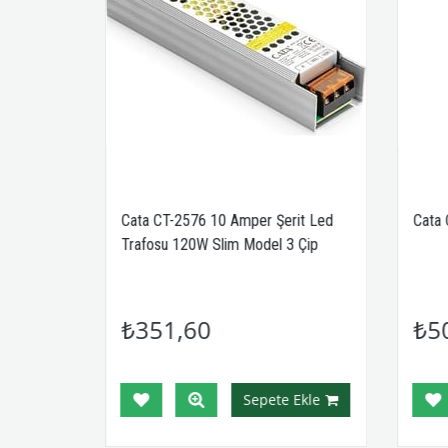
it LED
Cata CT-2576 10 Amper Şerit Led
Cata 
 Çip
Trafosu 120W Slim Model 3 Çip
₺351,60
₺5
Ekle
Sepete Ekle