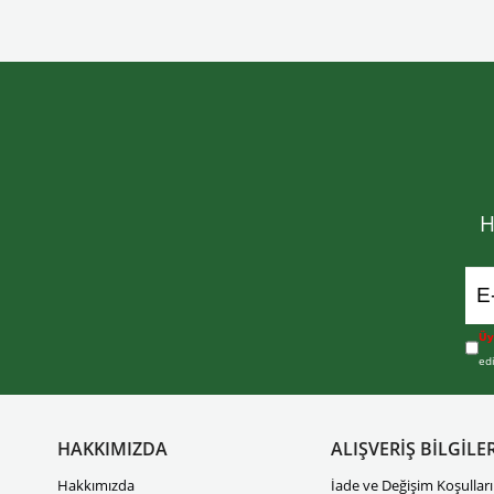
H
Üy
ed
HAKKIMIZDA
ALIŞVERİŞ BİLGİLER
Hakkımızda
İade ve Değişim Koşulları