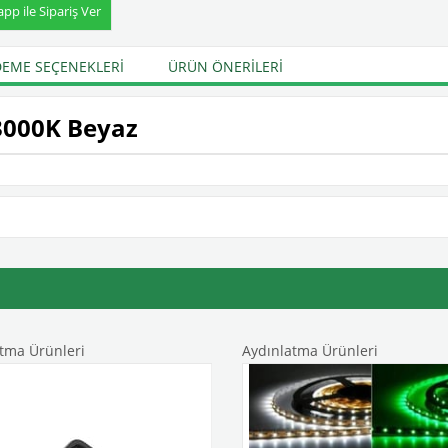
p ile Sipariş Ver
EME SEÇENEKLERI
ÜRÜN ÖNERILERI
3000K Beyaz
tma Ürünleri
Aydınlatma Ürünleri