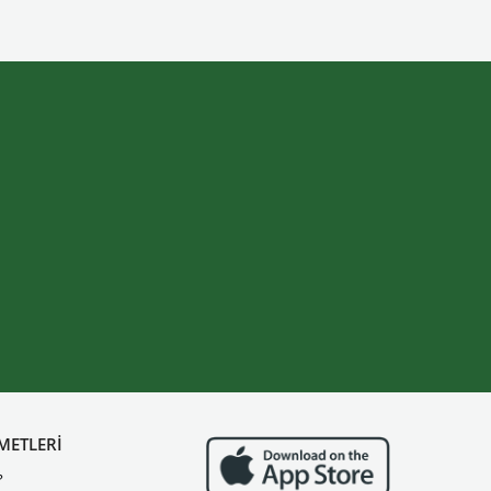
METLERİ
?