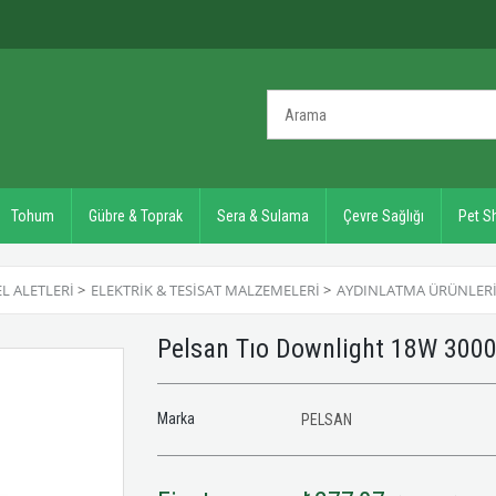
Tohum
Gübre & Toprak
Sera & Sulama
Çevre Sağlığı
Pet S
EL ALETLERI
>
ELEKTRIK & TESISAT MALZEMELERI
>
AYDINLATMA ÜRÜNLER
Pelsan Tıo Downlight 18W 300
Marka
PELSAN