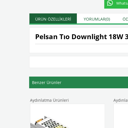
Whatsap
ÜRÜN ÖZELLIKLERI
YORUMLAR
(0)
ÖD
Pelsan Tıo Downlight 18W 
Benzer Ürünler
Aydınlatma Ürünleri
Aydınla