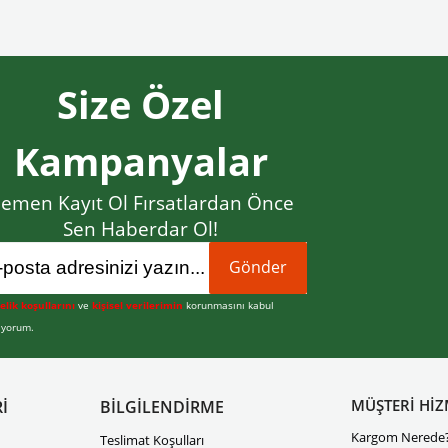
Size Özel
Kampanyalar
emen Kayıt Ol Fırsatlardan Önce
Sen Haberdar Ol!
Gönder
elik koşullarını
ve
kişisel verilerimin
korunmasını kabul
iyorum.
MÜŞTERİ HİZ
İ
BİLGİLENDİRME
Kargom Nerede
Teslimat Koşulları