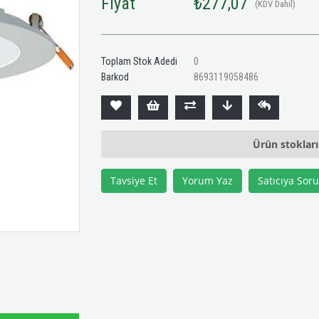
Fiyat
₺277,07
(KDV Dahil)
Toplam Stok Adedi
0
Barkod
8693119058486
Ürün stoklar
Tavsiye Et
Yorum Yaz
Satıcıya Soru