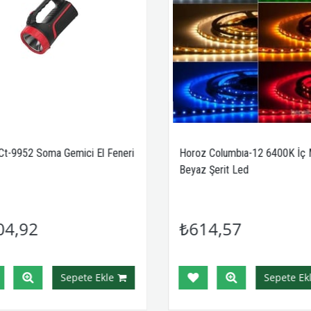
Ct-9952 Soma Gemici El Feneri
Horoz Columbıa-12 6400K İç 
Beyaz Şerit Led
04,92
₺614,57
Sepete Ekle
Sepete Ekl