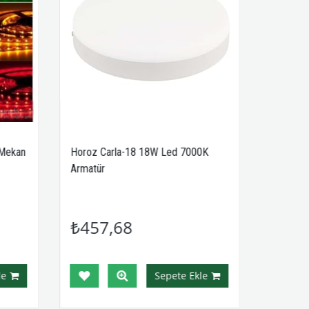
Mekan
Horoz Carla-18 18W Led 7000K
Armatür
₺457,68
e
Sepete Ekle