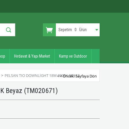
Sepetim
0
Ürün
hop
Hırdavat & Yapı Market
Kamp ve Outdoor
I
>
PELSAN TIO DOWNLIGHT 18W 3000K BEYAZ
< < Önceki Sayfaya Dön
0K Beyaz
(TM020671)