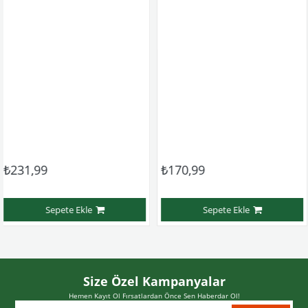
99
₺170,99
₺350
Sepete Ekle
Sepete Ekle
Size Özel Kampanyalar
Hemen Kayıt Ol Fırsatlardan Önce Sen Haberdar Ol!