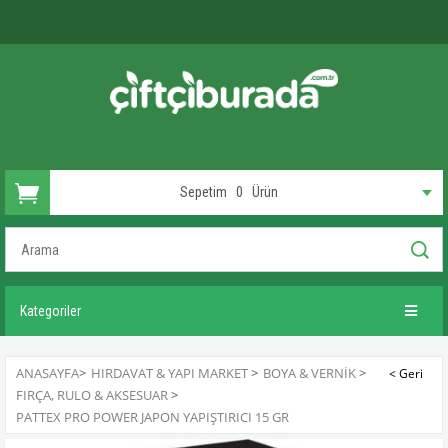
Sepetim
0
Ürün
Kategoriler
ANASAYFA
>
HIRDAVAT & YAPI MARKET
>
BOYA & VERNIK
>
FIRÇA, RULO & AKSESUAR
>
PATTEX PRO POWER JAPON YAPIŞTIRICI 15 GR