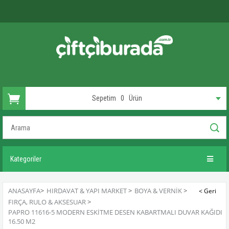
Sepetim
0
Ürün
Kategoriler
ANASAYFA
>
HIRDAVAT & YAPI MARKET
>
BOYA & VERNIK
>
FIRÇA, RULO & AKSESUAR
>
PAPRO 11616-5 MODERN ESKITME DESEN KABARTMALI DUVAR KAĞIDI
16.50 M2