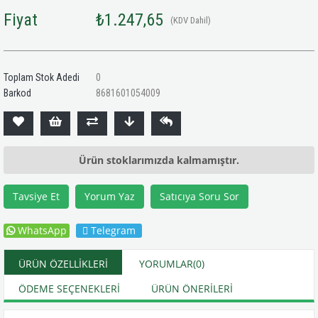
Fiyat
₺1.247,65
(KDV Dahil)
Toplam Stok Adedi
0
Barkod
8681601054009
Ürün stoklarımızda kalmamıştır.
Tavsiye Et
Yorum Yaz
Satıcıya Soru Sor
WhatsApp
Telegram
ÜRÜN ÖZELLIKLERI
YORUMLAR
(0)
ÖDEME SEÇENEKLERI
ÜRÜN ÖNERILERI