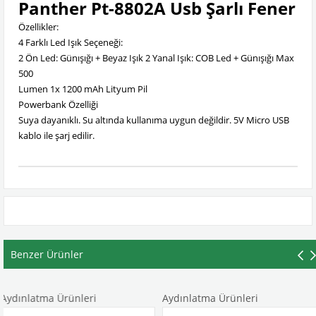
Panther Pt-8802A Usb Şarlı Fener
Özellikler:
4 Farklı Led Işık Seçeneği:
2 Ön Led: Günışığı + Beyaz Işık 2 Yanal Işık: COB Led + Günışığı Max
500
Lumen 1x 1200 mAh Lityum Pil
Powerbank Özelliği
Suya dayanıklı. Su altında kullanıma uygun değildir. 5V Micro USB
kablo ile şarj edilir.
Benzer Ürünler
ma Ürünleri
Aydınlatma Ürünleri
Aydınl