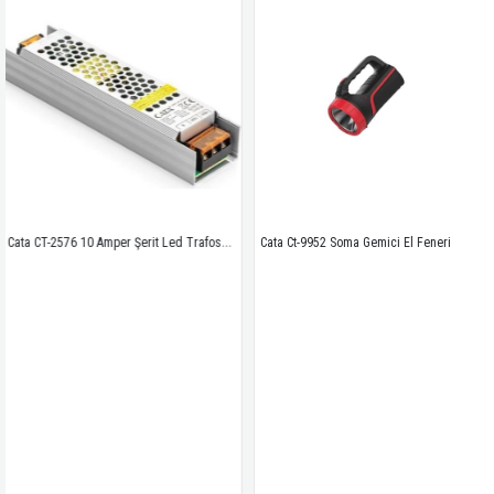
Cata CT-2576 10 Amper Şerit Led Trafosu 120W Slim Model 3 Çip
Cata Ct-9952 Soma Gemici El Feneri 