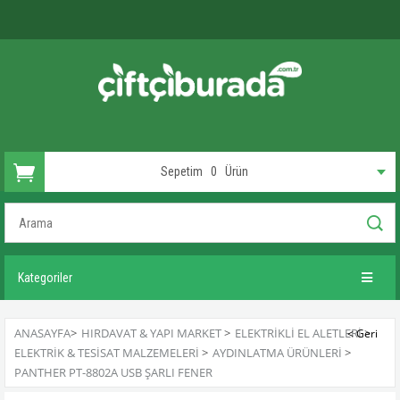
Sepetim
0
Ürün
Kategoriler
ANASAYFA
>
HIRDAVAT & YAPI MARKET
>
ELEKTRIKLI EL ALETLERI
>
ELEKTRIK & TESISAT MALZEMELERI
>
AYDINLATMA ÜRÜNLERI
>
PANTHER PT-8802A USB ŞARLI FENER