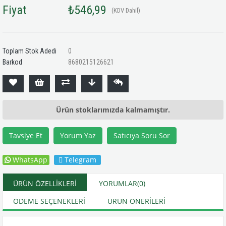
Fiyat
₺546,99
(KDV Dahil)
Toplam Stok Adedi
0
Barkod
8680215126621
Ürün stoklarımızda kalmamıştır.
Tavsiye Et
Yorum Yaz
Satıcıya Soru Sor
WhatsApp
Telegram
ÜRÜN ÖZELLIKLERI
YORUMLAR
(0)
ÖDEME SEÇENEKLERI
ÜRÜN ÖNERILERI