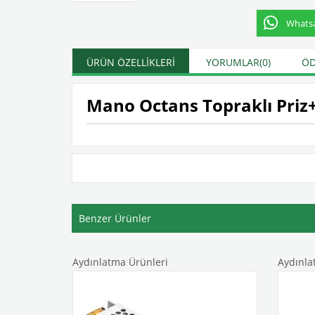
Whatsap
ÜRÜN ÖZELLIKLERI
YORUMLAR
(0)
ÖD
Mano Octans Topraklı Priz+
Benzer Ürünler
Aydınlatma Ürünleri
Aydınla