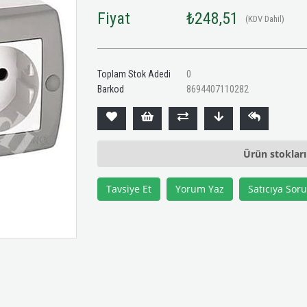
Fiyat
₺248,51
(KDV Dahil)
Toplam Stok Adedi
0
Barkod
8694407110282
Ürün stoklar
Tavsiye Et
Yorum Yaz
Satıcıya Soru