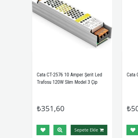
it LED
Cata CT-2576 10 Amper Şerit Led
Cata 
 Çip
Trafosu 120W Slim Model 3 Çip
₺351,60
₺5
Ekle
Sepete Ekle