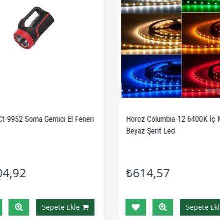
Ct-9952 Soma Gemici El Feneri
Horoz Columbıa-12 6400K İç 
Beyaz Şerit Led
04,92
₺614,57
Sepete Ekle
Sepete Ekl