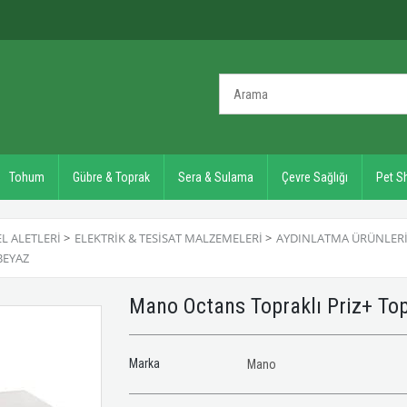
Tohum
Gübre & Toprak
Sera & Sulama
Çevre Sağlığı
Pet S
EL ALETLERI
>
ELEKTRIK & TESISAT MALZEMELERI
>
AYDINLATMA ÜRÜNLER
BEYAZ
Mano Octans Topraklı Priz+ Top
Marka
Mano