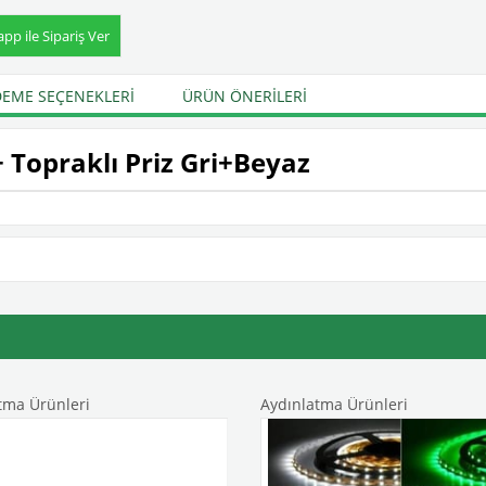
p ile Sipariş Ver
EME SEÇENEKLERI
ÜRÜN ÖNERILERI
 Topraklı Priz Gri+Beyaz
tma Ürünleri
Aydınlatma Ürünleri