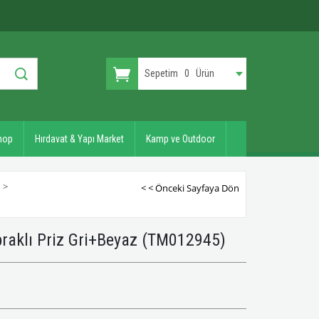
Sepetim
0
Ürün
hop
Hırdavat & Yapı Market
Kamp ve Outdoor
I
>
< < Önceki Sayfaya Dön
raklı Priz Gri+Beyaz
(TM012945)