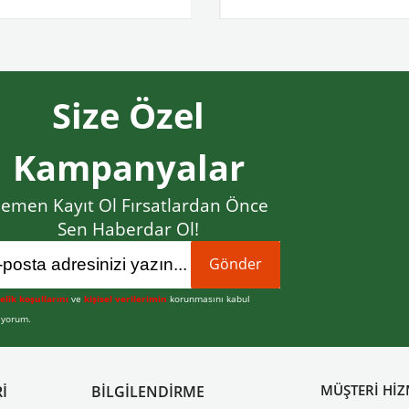
Size Özel
Kampanyalar
emen Kayıt Ol Fırsatlardan Önce
Sen Haberdar Ol!
Gönder
elik koşullarını
ve
kişisel verilerimin
korunmasını kabul
iyorum.
MÜŞTERİ HİZ
İ
BİLGİLENDİRME