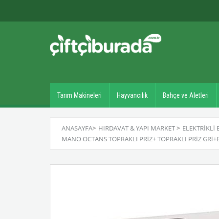
Tarım Makineleri
Hayvancılık
Bahçe ve Aletleri
ANASAYFA
>
HIRDAVAT & YAPI MARKET
>
ELEKTRIKLI 
MANO OCTANS TOPRAKLI PRIZ+ TOPRAKLI PRIZ GRI+