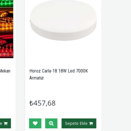
Mekan
Horoz Carla-18 18W Led 7000K
Armatür
₺457,68
e
Sepete Ekle