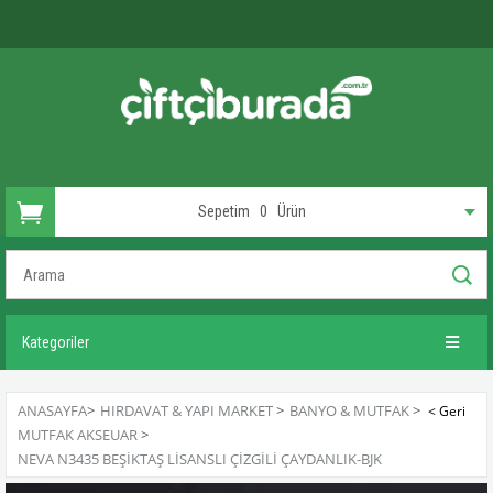
Sepetim
0
Ürün
Kategoriler
ANASAYFA
>
HIRDAVAT & YAPI MARKET
>
BANYO & MUTFAK
>
MUTFAK AKSEUAR
>
NEVA N3435 BEŞIKTAŞ LISANSLI ÇIZGILI ÇAYDANLIK-BJK