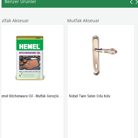
Benzer Ürünler
ar
Mutfak Akseuar
Mutfak Akse
Hemel Kitchenware Oil - Mutfak Gereçleri Için Doğal Yağ - 0,175 ml
Nobel Twin Saten Oda Kolu 
Leydi Kızartma