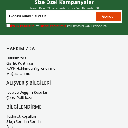
Size Özel Kampanyalar
Hemen Kayıt Ol Fırsatlardan Önce Sen Haberdar Ol!
Gönder
Üyelik koşullarını
ve
kişisel verilerimin
korunmasını kabul ediyorum.
HAKKIMIZDA
Hakkımızda
Gizlilik Politikası
KVKK Hakkında Bilgilendirme
Mağazalarımız
ALIŞVERİŞ BİLGİLERİ
İade ve Değişim Koşulları
Çerez Politikası
BİLGİLENDİRME
Teslimat Koşulları
Sıkça Sorulan Sorular
Blog