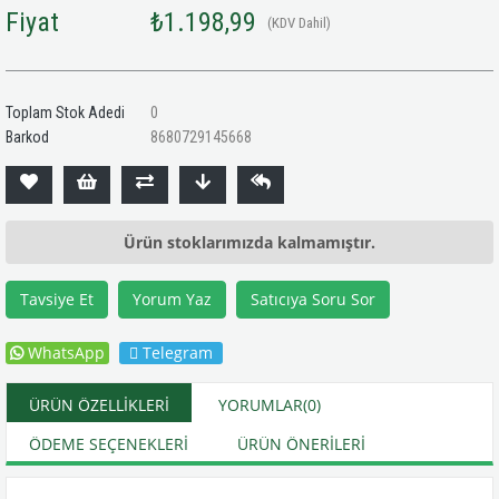
Fiyat
₺1.198,99
(KDV Dahil)
Toplam Stok Adedi
0
Barkod
8680729145668
Ürün stoklarımızda kalmamıştır.
Tavsiye Et
Yorum Yaz
Satıcıya Soru Sor
WhatsApp
Telegram
ÜRÜN ÖZELLIKLERI
YORUMLAR
(0)
ÖDEME SEÇENEKLERI
ÜRÜN ÖNERILERI