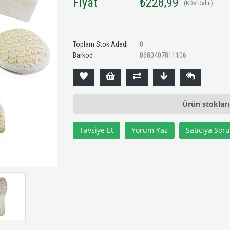
Fiyat
₺228,99
(KDV Dahil)
Toplam Stok Adedi
0
Barkod
8680407811106
Ürün stoklar
Tavsiye Et
Yorum Yaz
Satıcıya Soru