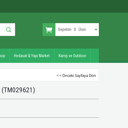
Sepetim
0
Ürün
hop
Hırdavat & Yapı Market
Kamp ve Outdoor
< < Önceki Sayfaya Dön
i
(TM029621)