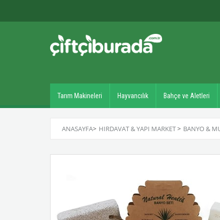
Tarım Makineleri
Hayvancılık
Bahçe ve Aletleri
ANASAYFA
>
HIRDAVAT & YAPI MARKET
>
BANYO & M