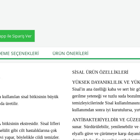
p ile Sipariş Ver
EME SEÇENEKLERI
ÜRÜN ÖNERILERI
SİSAL ÜRÜN ÖZELLİKLERİ
i
YÜKSEK DAYANIKLILIK VE YÜKSEK
Sisal'in ana özelliği kaba ve sert bir
gerilme yeteneği ve tuzlu suda bozulma
kullanılan sisal bitkisinin büyük
temizleyicilerinde Sisal kullanılmasını
a üretilir.
kullanımdan sonra iyi kurutulursa, yır
ANTİBAKTERİYELDİR VE GÜZEL KOKAR
isinin ekstresidir. Sisal lifleri
sunar. Sürdürülebilir, yenilenebilir ve
elülit gibi cilt hastalıklarına çok
elyaflı güve ve çürümeye karşı dayanıkl
vi yapar, böylelikle cildi temizler.