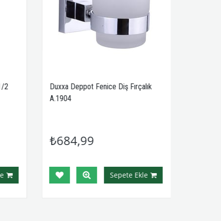
1/2
Duxxa Deppot Fenice Diş Fırçalık
A.1904
₺684,99
e
Sepete Ekle