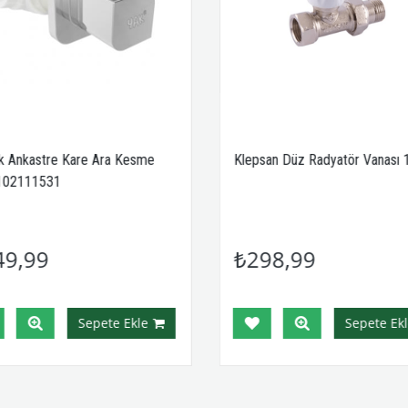
k Ankastre Kare Ara Kesme
Klepsan Düz Radyatör Vanası 
 102111531
49,99
₺298,99
Sepete Ekle
Sepete Ekl