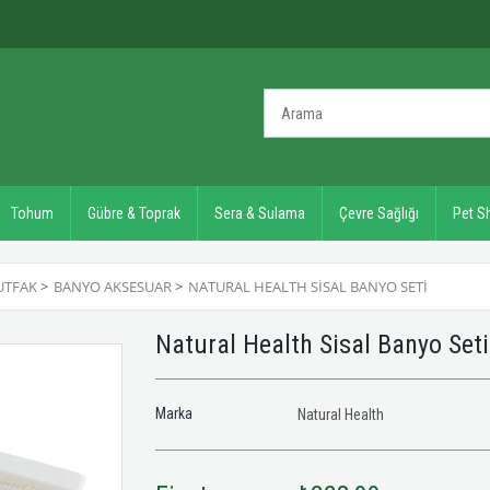
Tohum
Gübre & Toprak
Sera & Sulama
Çevre Sağlığı
Pet S
UTFAK
>
BANYO AKSESUAR
>
NATURAL HEALTH SISAL BANYO SETI
Natural Health Sisal Banyo Set
Marka
Natural Health