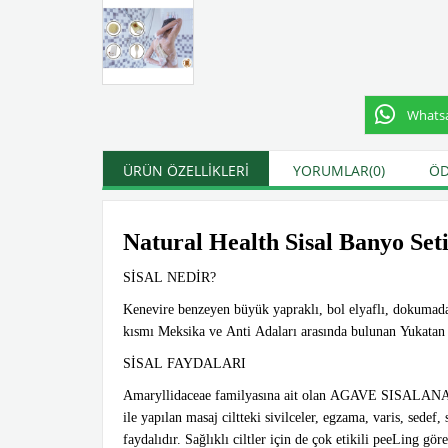
Whatsap
ÜRÜN ÖZELLIKLERI
YORUMLAR
(0)
ÖD
Natural Health Sisal Banyo Set
SİSAL NEDİR?
Kenevire benzeyen büyük yapraklı, bol elyaflı, dokumada 
kısmı Meksika ve Anti Adaları arasında bulunan Yukatan d
SİSAL FAYDALARI
Amaryllidaceae familyasına ait olan AGAVE SISALANA bitk
ile yapılan masaj ciltteki sivilceler, egzama, varis, sedef, s
faydalıdır. Sağlıklı ciltler için de çok etikili peeLing göre