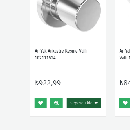
Rv3 1/2
Ar-Yak Ankastre Kesme Valfi
Ar-Ya
102111524
Valfi
₺922,99
₺8
Ekle
Sepete Ekle