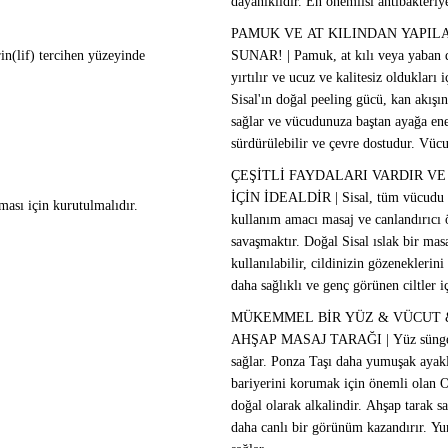
dayanıklıdır. En önemlisi antibakteriy
PAMUK VE AT KILINDAN YAPIL
in(lif) tercihen yüzeyinde
SUNAR! | Pamuk, at kılı veya yaban do
yırtılır ve ucuz ve kalitesiz oldukları
Sisal'ın doğal peeling gücü, kan akışını
sağlar ve vücudunuza baştan ayağa ene
sürdürülebilir ve çevre dostudur. Vücu
ÇEŞİTLİ FAYDALARI VARDIR VE
İÇİN İDEALDİR | Sisal, tüm vücudu 
ası için kurutulmalıdır.
kullanım amacı masaj ve canlandırıcı öz
savaşmaktır. Doğal Sisal ıslak bir mas
kullanılabilir, cildinizin gözeneklerin
daha sağlıklı ve genç görünen ciltler iç
MÜKEMMEL BİR YÜZ & VÜCUT &
AHŞAP MASAJ TARAĞI | Yüz sünger pe
sağlar. Ponza Taşı daha yumuşak ayakla
bariyerini korumak için önemli olan O
doğal olarak alkalindir. Ahşap tarak s
daha canlı bir görünüm kazandırır. Yu