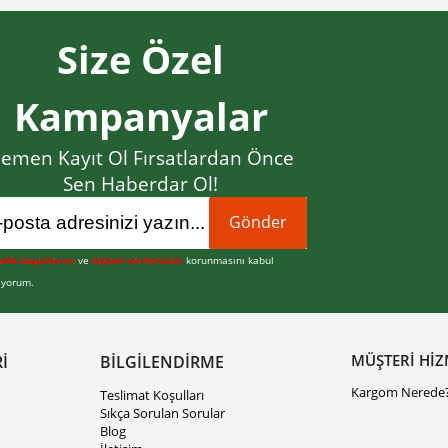
Size Özel
Kampanyalar
emen Kayıt Ol Fırsatlardan Önce
Sen Haberdar Ol!
Gönder
elik koşullarını
ve
kişisel verilerimin
korunmasını kabul
iyorum.
MÜŞTERİ HİZ
İ
BİLGİLENDİRME
Kargom Nerede
Teslimat Koşulları
Sıkça Sorulan Sorular
Blog