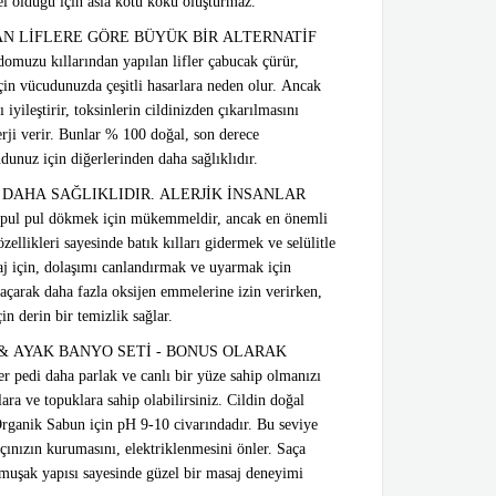
el olduğu için asla kötü koku oluşturmaz.
AN LİFLERE GÖRE BÜYÜK BİR ALTERNATİF
muzu kıllarından yapılan lifler çabucak çürür,
 için vücudunuzda çeşitli hasarlara neden olur. Ancak
 iyileştirir, toksinlerin cildinizden çıkarılmasını
rji verir. Bunlar % 100 doğal, son derece
dunuz için diğerlerinden daha sağlıklıdır.
 DAHA SAĞLIKLIDIR. ALERJİK İNSANLAR
pul pul dökmek için mükemmeldir, ancak en önemli
ellikleri sayesinde batık kılları gidermek ve selülitle
aj için, dolaşımı canlandırmak ve uyarmak için
i açarak daha fazla oksijen emmelerine izin verirken,
in derin bir temizlik sağlar.
 AYAK BANYO SETİ - BONUS OLARAK
di daha parlak ve canlı bir yüze sahip olmanızı
ra ve topuklara sahip olabilirsiniz. Cildin doğal
rganik Sabun için pH 9-10 civarındadır. Bu seviye
açınızın kurumasını, elektriklenmesini önler. Saça
muşak yapısı sayesinde güzel bir masaj deneyimi