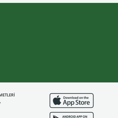
METLERİ
?