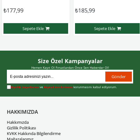
77,99
₺185,99
₺
Sepete Ekle
Sepete Ekle
Size Özel Kampanyalar
Hemen Kayıt Ol Fırsatlardan Önce Sen Haberdar Ol!
Gönder
Üyelik koşullarını
ve
kişisel verilerimin
korunmasını kabul ediyorum.
HAKKIMIZDA
Hakkımızda
Gizlilik Politikası
KVKK Hakkında Bilgilendirme
Mağazalarımız