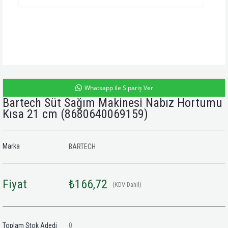
Whatsapp ile Sipariş Ver
Bartech Süt Sağım Makinesi Nabız Hortumu
Kısa 21 cm
(8680640069159)
Marka
BARTECH
Fiyat
₺166,72
(KDV Dahil)
Toplam Stok Adedi
0