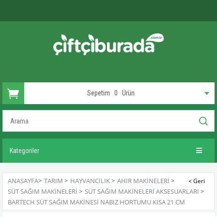
Sepetim
0
Ürün
Kategoriler
ANASAYFA
>
TARIM
>
HAYVANCILIK
>
AHIR MAKINELERI
>
SÜT SAĞIM MAKINELERI
>
SÜT SAĞIM MAKINELERI AKSESUARLARI
>
BARTECH SÜT SAĞIM MAKINESI NABIZ HORTUMU KISA 21 CM