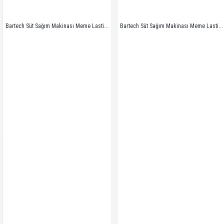
Bartech Süt Sağım Makinası Meme Lastiği Uzun 30 cm
Bartech Süt Sağım Makinası Meme Lastiği Uzun 32 cm
B