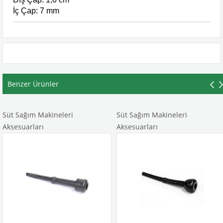
İç Çap: 7 mm
Benzer Ürünler
 Sağım Makineleri
Süt Sağım Makineleri
Sü
esuarları
Aksesuarları
Ak