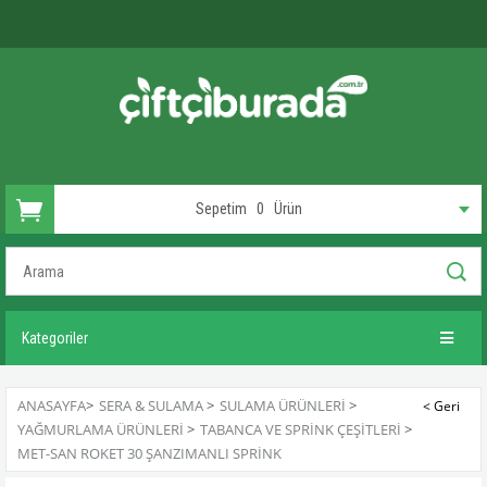
Sepetim
0
Ürün
Kategoriler
ANASAYFA
>
SERA & SULAMA
>
SULAMA ÜRÜNLERI
>
YAĞMURLAMA ÜRÜNLERI
>
TABANCA VE SPRINK ÇEŞITLERI
>
MET-SAN ROKET 30 ŞANZIMANLI SPRINK