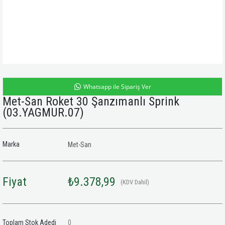
Whatsapp ile Sipariş Ver
Met-San Roket 30 Şanzımanlı Sprink
(03.YAGMUR.07)
Marka
Met-San
Fiyat
₺9.378,99
(KDV Dahil)
Toplam Stok Adedi
0