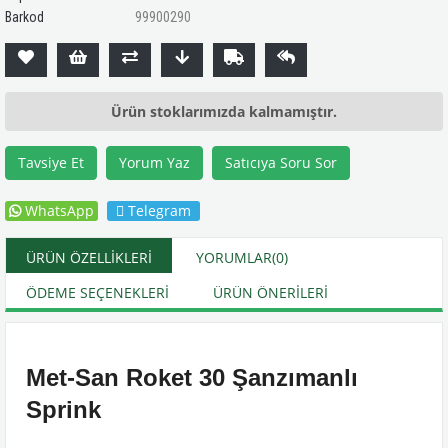
Barkod
99900290
Ürün stoklarımızda kalmamıştır.
Tavsiye Et
Yorum Yaz
Satıcıya Soru Sor
WhatsApp
Telegram
ÜRÜN ÖZELLIKLERI
YORUMLAR
(0)
ÖDEME SEÇENEKLERI
ÜRÜN ÖNERILERI
Met-San Roket 30 Şanzımanlı
Sprink