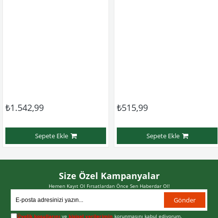
₺1.542,99
₺515,99
Sepete Ekle
Sepete Ekle
Size Özel Kampanyalar
Hemen Kayıt Ol Fırsatlardan Önce Sen Haberdar Ol!
Gönder
Üyelik koşullarını
ve
kişisel verilerimin
korunmasını kabul ediyorum.