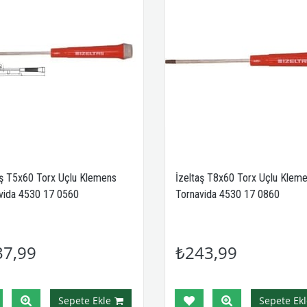
aş T5x60 Torx Uçlu Klemens
İzeltaş T8x60 Torx Uçlu Klem
vida 4530 17 0560
Tornavida 4530 17 0860
37,99
₺243,99
Sepete Ekle
Sepete Ekl