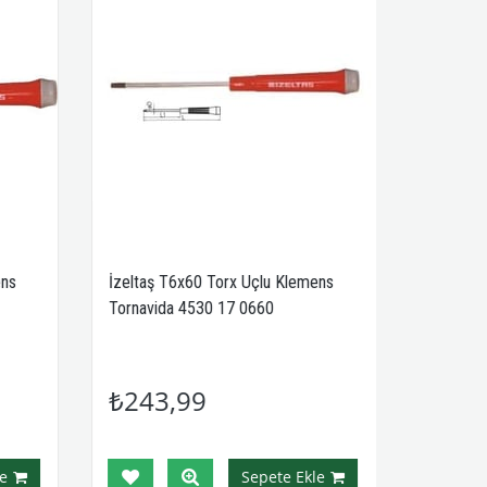
ens
İzeltaş T6x60 Torx Uçlu Klemens
Tornavida 4530 17 0660
₺243,99
e
Sepete Ekle