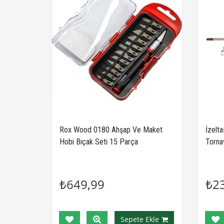
Saplı
Rox Wood 0180 Ahşap Ve Maket
İzelt
a
Hobi Bıçak Seti 15 Parça
Torna
₺649,99
₺2
Ekle
Sepete Ekle