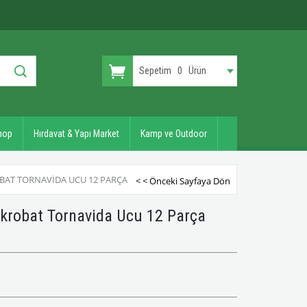
Sepetim
0
Ürün
hop
Hırdavat & Yapı Market
Kamp ve Outdoor
BAT TORNAVIDA UCU 12 PARÇA
< < Önceki Sayfaya Dön
krobat Tornavida Ucu 12 Parça