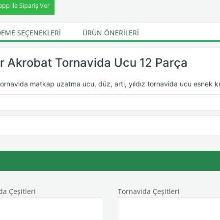
p ile Sipariş Ver
EME SEÇENEKLERI
ÜRÜN ÖNERILERI
r Akrobat Tornavida Ucu 12 Parça
ornavida matkap uzatma ucu, düz, artı, yıldız tornavida ucu esnek kıv
da Çeşitleri
Tornavida Çeşitleri