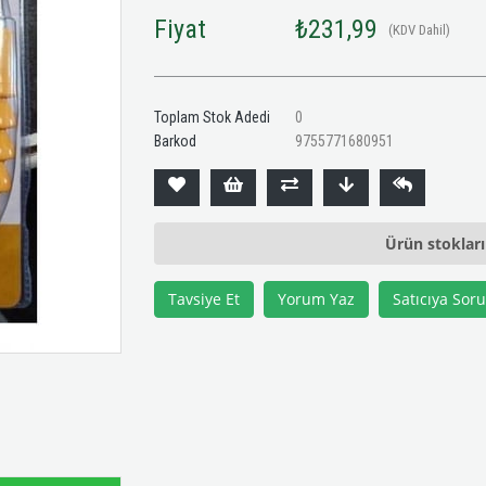
Fiyat
₺231,99
(KDV Dahil)
Toplam Stok Adedi
0
Barkod
9755771680951
Ürün stoklar
Tavsiye Et
Yorum Yaz
Satıcıya Soru