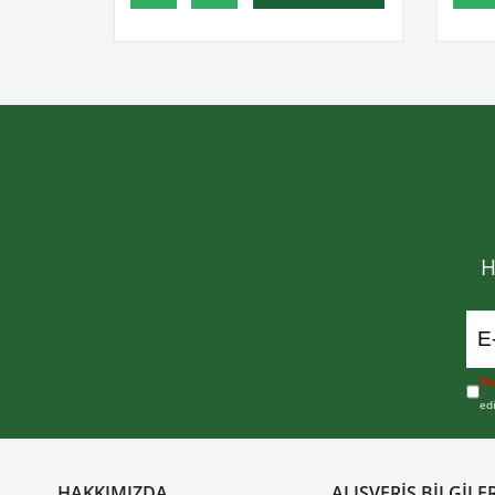
H
Üy
ed
HAKKIMIZDA
ALIŞVERİŞ BİLGİLER