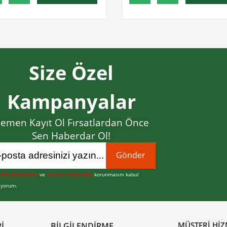
Size Özel
Kampanyalar
emen Kayıt Ol Fırsatlardan Önce
Sen Haberdar Ol!
Gönder
elik koşullarını
ve
kişisel verilerimin
korunmasını kabul
iyorum.
MÜŞTERİ HİZ
İ
BİLGİLENDİRME