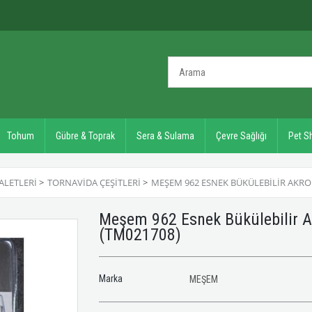
Tohum
Gübre & Toprak
Sera & Sulama
Çevre Sağlığı
Pet S
ALETLERI
>
TORNAVIDA ÇEŞITLERI
>
MEŞEM 962 ESNEK BÜKÜLEBILIR AKRO
Meşem 962 Esnek Bükülebilir A
(TM021708)
Marka
MEŞEM