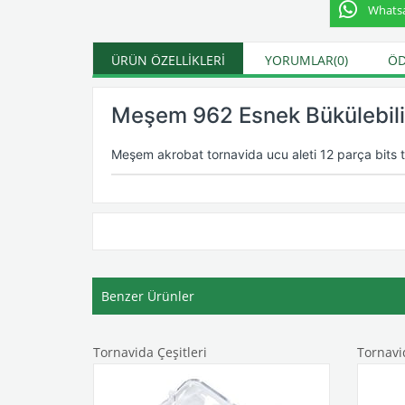
Whatsap
ÜRÜN ÖZELLIKLERI
YORUMLAR
(0)
ÖD
Meşem 962 Esnek Bükülebili
Meşem akrobat tornavida ucu aleti 12 parça bits t
Benzer Ürünler
Tornavida Çeşitleri
Tornavi