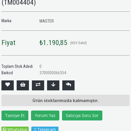
(TM004404)
Marka
MASTER
Fiyat
₺1.190,85
(KDV Dahil)
Toplam Stok Adedi
0
Barkod
3700000066354
Ürün stoklarımızda kalmamıştır.
Tavsiye Et
Yorum Yaz
Satıcıya Soru Sor
WhatsApp
Telegram