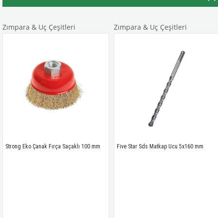
ara & Uç Çeşitleri
Zımpara & Uç Çeşitleri
Zım
g Eko Çanak Fırça Saçaklı 100 mm 
Five Star Sds Matkap Ucu 5x160 mm
Meş