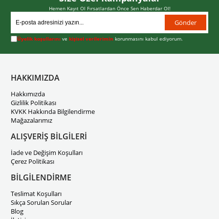
Hemen Kayıt Ol Fırsatlardan Önce Sen Haberdar Ol!
Gönder
Üyelik koşullarını
ve
kişisel verilerimin
korunmasını kabul ediyorum.
HAKKIMIZDA
Hakkımızda
Gizlilik Politikası
KVKK Hakkında Bilgilendirme
Mağazalarımız
ALIŞVERİŞ BİLGİLERİ
İade ve Değişim Koşulları
Çerez Politikası
BİLGİLENDİRME
Teslimat Koşulları
Sıkça Sorulan Sorular
Blog