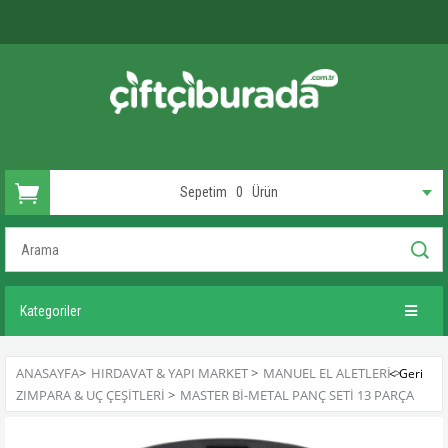
Sepetim
0
Ürün
Kategoriler
ANASAYFA
>
HIRDAVAT & YAPI MARKET
>
MANUEL EL ALETLERI
>
ZIMPARA & UÇ ÇEŞITLERI
>
MASTER BI-METAL PANÇ SETI 13 PARÇA