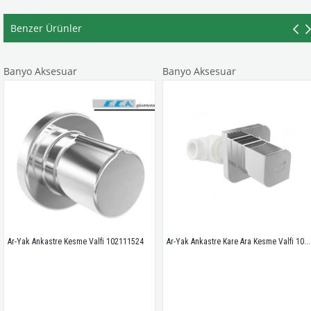
Benzer Ürünler
yo Aksesuar
Banyo Aksesuar
Ba
Ar-Yak Ankastre Kare Ara Kesme Valfi 102111531
ak Ankastre Kesme Valfi 102111524
Kl