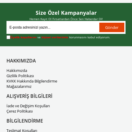
Size Özel Kampanyalar
Hemen Kayıt Ol Fırsatlardan Önce Sen Haberdar Ol!
Gönder
Üyelik koşullarını
ve
kişisel verilerimin
korunmasını kabul ediyorum.
HAKKIMIZDA
Hakkımızda
Gizlilik Politikası
KVKK Hakkında Bilgilendirme
Mağazalarımız
ALIŞVERİŞ BİLGİLERİ
İade ve Değişim Koşulları
Çerez Politikası
BİLGİLENDİRME
Teslimat Koşulları