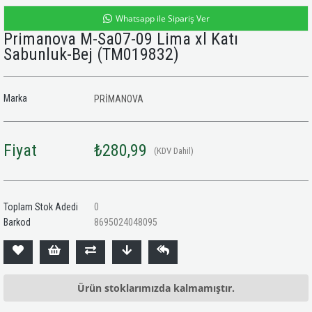
Whatsapp ile Sipariş Ver
Primanova M-Sa07-09 Lima xl Katı
Sabunluk-Bej
(TM019832)
Marka
PRİMANOVA
Fiyat
₺280,99
(KDV Dahil)
Toplam Stok Adedi
0
Barkod
8695024048095
Ürün stoklarımızda kalmamıştır.