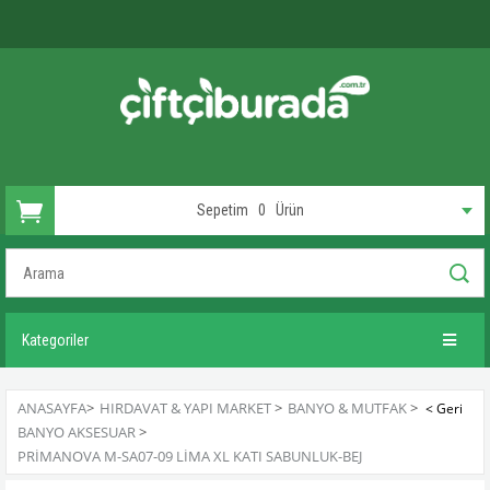
Sepetim
0
Ürün
Kategoriler
ANASAYFA
>
HIRDAVAT & YAPI MARKET
>
BANYO & MUTFAK
>
BANYO AKSESUAR
>
PRIMANOVA M-SA07-09 LIMA XL KATI SABUNLUK-BEJ