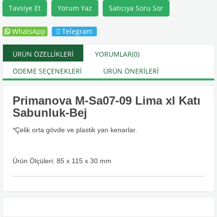
Tavsiye Et
Yorum Yaz
Satıcıya Soru Sor
WhatsApp
Telegram
ÜRÜN ÖZELLIKLERI
YORUMLAR
(0)
ÖDEME SEÇENEKLERI
ÜRÜN ÖNERILERI
Primanova M-Sa07-09 Lima xl Katı
Sabunluk-Bej
*Çelik orta gövde ve plastik yan kenarlar.
Ürün Ölçüleri: 85 x 115 x 30 mm