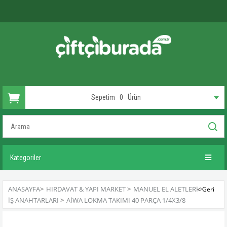
Sepetim
0
Ürün
Kategoriler
ANASAYFA
>
HIRDAVAT & YAPI MARKET
>
MANUEL EL ALETLERI
>
İŞ ANAHTARLARI
>
AIWA LOKMA TAKIMI 40 PARÇA 1/4X3/8