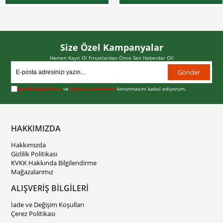
Size Özel Kampanyalar
Hemen Kayıt Ol Fırsatlardan Önce Sen Haberdar Ol!
Gönder
Üyelik koşullarını
ve
kişisel verilerimin
korunmasını kabul ediyorum.
HAKKIMIZDA
Hakkımızda
Gizlilik Politikası
KVKK Hakkında Bilgilendirme
Mağazalarımız
ALIŞVERİŞ BİLGİLERİ
İade ve Değişim Koşulları
Çerez Politikası