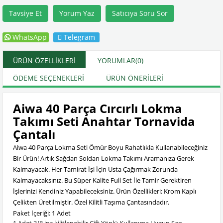
Tavsiye Et
Yorum Yaz
Satıcıya Soru Sor
WhatsApp
Telegram
ÜRÜN ÖZELLIKLERI
YORUMLAR
(0)
ÖDEME SEÇENEKLERI
ÜRÜN ÖNERILERI
Aiwa 40 Parça Cırcırlı Lokma
Takımı Seti Anahtar Tornavida
Çantalı
Aiwa 40 Parça Lokma Seti Ömür Boyu Rahatlıkla Kullanabileceğiniz
Bir Ürün! Artık Sağdan Soldan Lokma Takımı Aramanıza Gerek
Kalmayacak. Her Tamirat İşi İçin Usta Çağırmak Zorunda
Kalmayacaksınız. Bu Süper Kalite Full Set İle Tamir Gerektiren
İşlerinizi Kendiniz Yapabileceksiniz. Ürün Özellikleri: Krom Kaplı
Çelikten Üretilmiştir. Özel Kilitli Taşıma Çantasındadır.
Paket İçeriği: 1 Adet