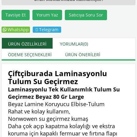
Tavsiye Et
Yorum Yaz
Satıcıya Soru Sor
WhatsApp
Telegram
ÜRÜN ÖZELLIKLERI
YORUMLAR
(0)
ÖDEME SEÇENEKLERI
ÜRÜN ÖNERILERI
Çiftçiburada Laminasyonlu
Tulum Su Geçirmez
Laminasyonlu Tek Kullanımlık Tulum Su
Geçirmez Beyaz 80 Gr Large
Beyaz Lamine Koruyucu Elbise-Tulum
Rahat ve kolay kullanım,
Nonwowen su geçirmez kumaş
Daha çok açıp kapatma kolaylığı ve ekstra
koruma için kapaklı fermuar ve fırtına flapı