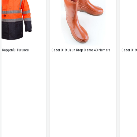
uncu
Gezer 319 Uzun Krep Çizme 40 Numara
Gezer 319 Uzun Krep Çi