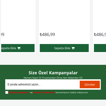
₺486,99
₺486,99
Sepete Ekle
Sepete Ekl
Size Özel Kampanyalar
Hemen Kayıt Ol Fırsatlardan Önce Sen Haberdar Ol!
Gönder
Üyelik koşullarını
ve
kişisel verilerimin
korunmasını kabul ediyorum.