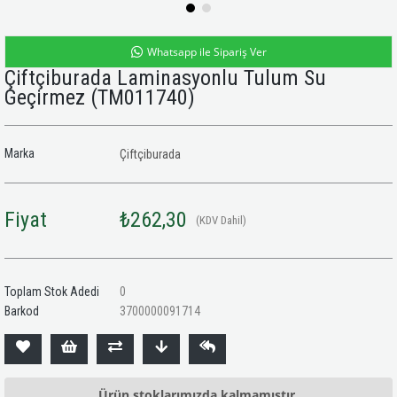
Whatsapp ile Sipariş Ver
Çiftçiburada Laminasyonlu Tulum Su
Geçirmez
(TM011740)
Marka
Çiftçiburada
Fiyat
₺262,30
(KDV Dahil)
Toplam Stok Adedi
0
Barkod
3700000091714
Ürün stoklarımızda kalmamıştır.