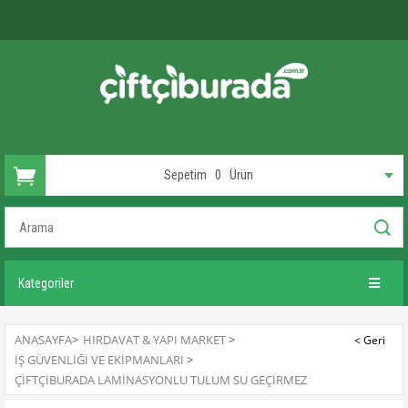
Sepetim
0
Ürün
Kategoriler
ANASAYFA
>
HIRDAVAT & YAPI MARKET
>
İŞ GÜVENLIĞI VE EKIPMANLARI
>
ÇIFTÇIBURADA LAMINASYONLU TULUM SU GEÇIRMEZ