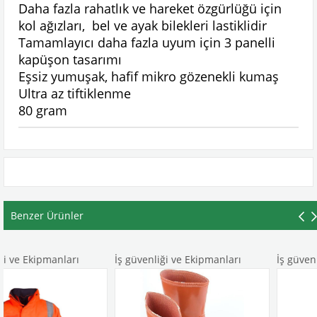
Daha fazla rahatlık ve hareket özgürlüğü için
kol ağızları, bel ve ayak bilekleri lastiklidir
Tamamlayıcı daha fazla uyum için 3 panelli
kapüşon tasarımı
Eşsiz yumuşak, hafif mikro gözenekli kumaş
Ultra az tiftiklenme
80 gram
Benzer Ürünler
anları
İş güvenliği ve Ekipmanları
İş güvenliği ve Eki