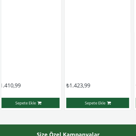
₺1.423,99
₺1.047,99
 Ekle
Sepete Ekle
Sepe
Size Özel Kampanyalar