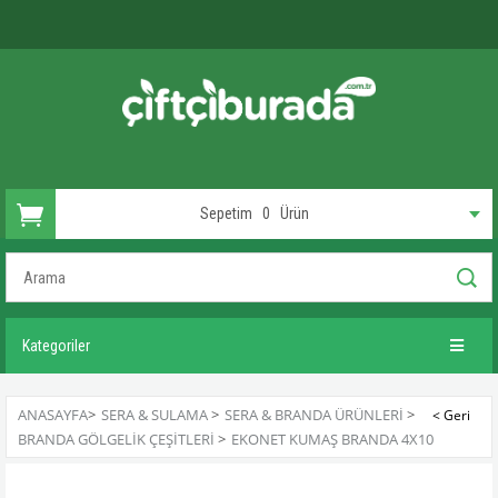
Sepetim
0
Ürün
Kategoriler
ANASAYFA
>
SERA & SULAMA
>
SERA & BRANDA ÜRÜNLERI
>
BRANDA GÖLGELIK ÇEŞITLERI
>
EKONET KUMAŞ BRANDA 4X10