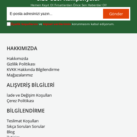
Hemen Kayıt Ol Fırsatlardan Önce Sen Haberdar Ol!
Gönder
Üyelik koşullarını
ve
kişisel verilerimin
korunmasını kabul ediyorum.
HAKKIMIZDA
Hakkımızda
Gizlilik Politikası
KVKK Hakkında Bilgilendirme
Mağazalarımız
ALIŞVERİŞ BİLGİLERİ
İade ve Değişim Koşulları
Çerez Politikası
BİLGİLENDİRME
Teslimat Koşulları
Sıkça Sorulan Sorular
Blog