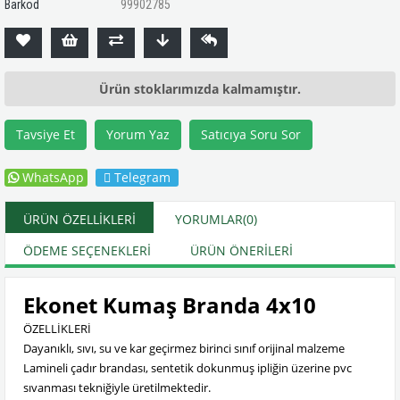
Barkod
99902785
Ürün stoklarımızda kalmamıştır.
Tavsiye Et
Yorum Yaz
Satıcıya Soru Sor
WhatsApp
Telegram
ÜRÜN ÖZELLIKLERI
YORUMLAR
(0)
ÖDEME SEÇENEKLERI
ÜRÜN ÖNERILERI
Ekonet Kumaş Branda 4x10
ÖZELLİKLERİ
Dayanıklı, sıvı, su ve kar geçirmez birinci sınıf orijinal malzeme
Lamineli çadır brandası, sentetik dokunmuş ipliğin üzerine pvc
sıvanması tekniğiyle üretilmektedir.