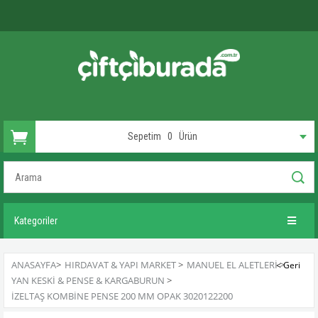
Sepetim
0
Ürün
Kategoriler
ANASAYFA
>
HIRDAVAT & YAPI MARKET
>
MANUEL EL ALETLERI
>
YAN KESKI & PENSE & KARGABURUN
>
İZELTAŞ KOMBINE PENSE 200 MM OPAK 3020122200