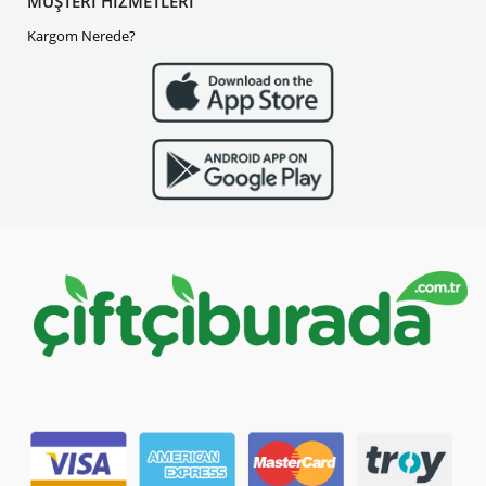
MÜŞTERİ HİZMETLERİ
Kargom Nerede?