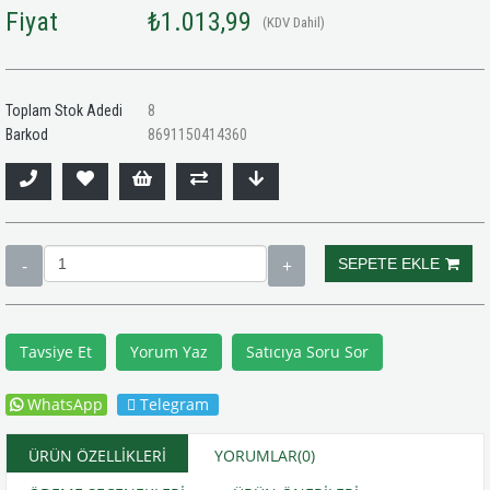
Fiyat
₺1.013,99
(KDV Dahil)
Toplam Stok Adedi
8
Barkod
8691150414360
Tavsiye Et
Yorum Yaz
Satıcıya Soru Sor
WhatsApp
Telegram
ÜRÜN ÖZELLIKLERI
YORUMLAR
(0)