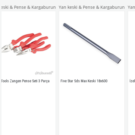
se & Kargaburun
Yan keski & Pense & Kargaburun
Yan keski & Pe
ense Seti 3 Parça
Five Star Sds Max Keski 18x600