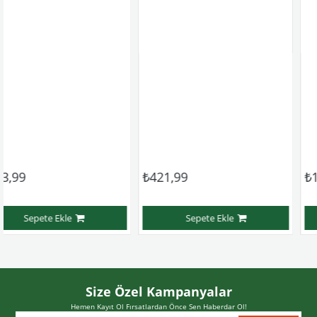
₺421,99
₺1.165,99
Ekle
Sepete Ekle
Sepet
Size Özel Kampanyalar
Hemen Kayıt Ol Fırsatlardan Önce Sen Haberdar Ol!