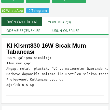
WhatsApp
Telegram
ÜRÜN ÖZELLIKLERI
YORUMLAR
(0)
ÖDEME SEÇENEKLERI
ÜRÜN ÖNERILERI
Kl Klsmt830 16W Sıcak Mum
Tabancası
200°C çalışma sıcaklığı

11mm mum çapı

Ahşap, metal, plastik, PVC vb malzemeler üzerinde kul
Darbeye dayanıklı malzeme ile üretilen silikon tabanc
Profesyonel Kullanıma uygundur

Ağırlık 0,5 Kg