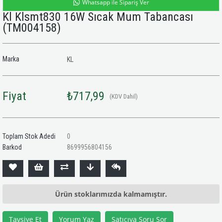
Whatsapp ile Sipariş Ver
Kl Klsmt830 16W Sıcak Mum Tabancası
(TM004158)
Marka
KL
Fiyat
₺717,99
(KDV Dahil)
Toplam Stok Adedi
0
Barkod
8699956804156
Ürün stoklarımızda kalmamıştır.
Tavsiye Et
Yorum Yaz
Satıcıya Soru Sor