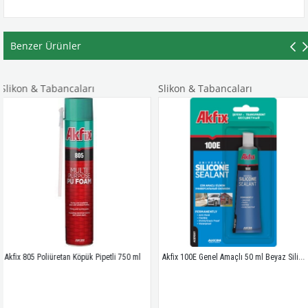
Benzer Ürünler
Tabancaları
Slikon & Tabancaları
Slikon 
Akfix 100E Genel Amaçlı 50 ml Beyaz Silikon
oliüretan Köpük Pipetli 750 ml
Sista Akv