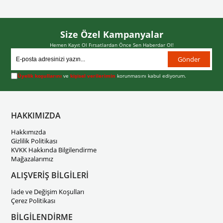
Size Özel Kampanyalar
Hemen Kayıt Ol Fırsatlardan Önce Sen Haberdar Ol!
Gönder
Üyelik koşullarını
ve
kişisel verilerimin
korunmasını kabul ediyorum.
HAKKIMIZDA
Hakkımızda
Gizlilik Politikası
KVKK Hakkında Bilgilendirme
Mağazalarımız
ALIŞVERİŞ BİLGİLERİ
İade ve Değişim Koşulları
Çerez Politikası
BİLGİLENDİRME