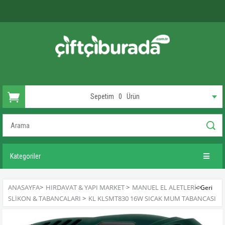
Sepetim
0
Ürün
Kategoriler
ANASAYFA
>
HIRDAVAT & YAPI MARKET
>
MANUEL EL ALETLERI
>
SLIKON & TABANCALARI
>
KL KLSMT830 16W SICAK MUM TABANCASI