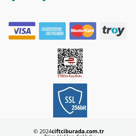
© 2024
ciftciburada.com.tr