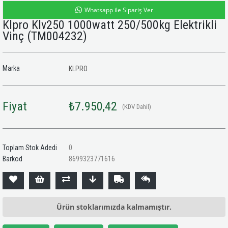
Whatsapp ile Sipariş Ver
Klpro Klv250 1000watt 250/500kg Elektrikli
Vinç
(TM004232)
Marka
KLPRO
Fiyat
₺7.950,42
(KDV Dahil)
Toplam Stok Adedi
0
Barkod
8699323771616
Ürün stoklarımızda kalmamıştır.