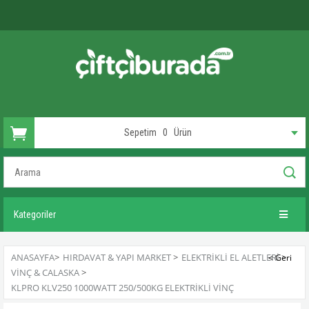
Sepetim
0
Ürün
Kategoriler
ANASAYFA
>
HIRDAVAT & YAPI MARKET
>
ELEKTRIKLI EL ALETLERI
>
VINÇ & CALASKA
>
KLPRO KLV250 1000WATT 250/500KG ELEKTRIKLI VINÇ