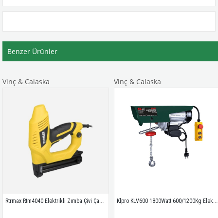
Benzer Ürünler
Vinç & Calaska
Vinç & Calaska
Rtrmax Rtm4040 Elektrikli Zımba Çivi Çakma Tabancası 15- 32mm
Klpro KLV600 1800Watt 600/1200Kg Elektrikli Vinç