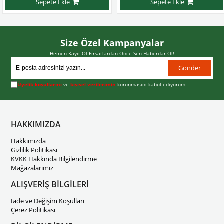
Sepete Ekle
Sepete Ekle
Size Özel Kampanyalar
Hemen Kayıt Ol Fırsatlardan Önce Sen Haberdar Ol!
Gönder
Üyelik koşullarını
ve
kişisel verilerimin
korunmasını kabul ediyorum.
HAKKIMIZDA
Hakkımızda
Gizlilik Politikası
KVKK Hakkında Bilgilendirme
Mağazalarımız
ALIŞVERİŞ BİLGİLERİ
İade ve Değişim Koşulları
Çerez Politikası