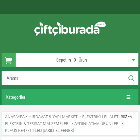
Sepetim
0
Ürün
Kategoriler
ANASAYFA
>
HIRDAVAT & YAPI MARKET
>
ELEKTRIKLI EL ALETLERI
>
ELEKTRIK & TESISAT MALZEMELERI
>
AYDINLATMA ÜRÜNLERI
>
KLAUS KE47714 LED ŞARJLI EL FENERI