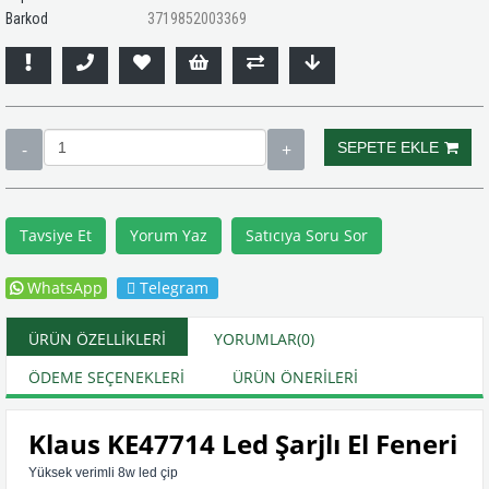
Barkod
3719852003369
Tavsiye Et
Yorum Yaz
Satıcıya Soru Sor
WhatsApp
Telegram
ÜRÜN ÖZELLIKLERI
YORUMLAR
(0)
ÖDEME SEÇENEKLERI
ÜRÜN ÖNERILERI
Klaus KE47714 Led Şarjlı El Feneri
Yüksek verimli 8w led çip