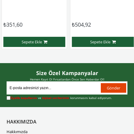
351,60
₺504,92
Sepete Ekle
Sepete Ekle
Size Özel Kampanyalar
Hemen Kayıt Ol Fırsatlardan Önce Sen Haberdar Ol!
Gönder
Üyelik koşullarını
ve
kişisel verilerimin
korunmasını kabul ediyorum.
HAKKIMIZDA
Hakkımızda