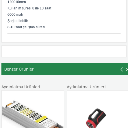
1200 lümen
Kullanım süresi 8 ile 10 saat
6000 mah
Şarj edilebilir
8-10 saat çalışma süresi
Benzer Ürünler
ınlatma Ürünleri
Aydınlatma Ürünleri
A