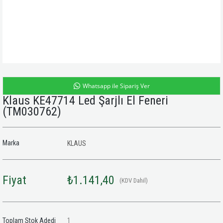
Whatsapp ile Sipariş Ver
Klaus KE47714 Led Şarjlı El Feneri
(TM030762)
Marka
KLAUS
Fiyat
₺1.141,40
(KDV Dahil)
Toplam Stok Adedi
1