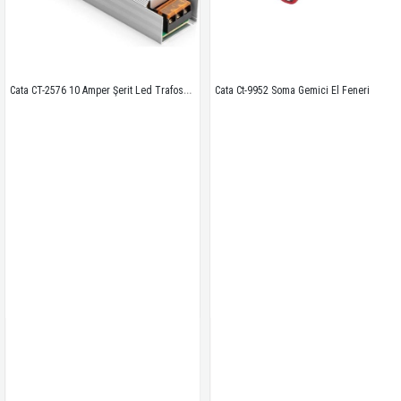
Cata CT-2576 10 Amper Şerit Led Trafosu 120W Slim Model 3 Çip
Cata Ct-9952 Soma Gemici El Feneri 