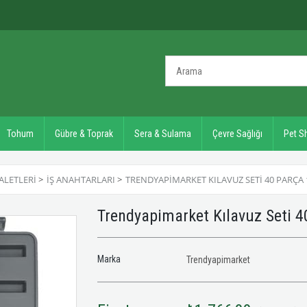
Tohum
Gübre & Toprak
Sera & Sulama
Çevre Sağlığı
Pet S
ALETLERI
>
İŞ ANAHTARLARI
>
TRENDYAPIMARKET KILAVUZ SETI 40 PARÇA
Trendyapimarket Kılavuz Seti 
Marka
Trendyapimarket