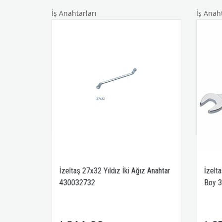
İş Anahtarları
İş Anaht
ne
İzeltaş 27x32 Yıldız İki Ağız Anahtar
İzelt
430032732
Boy 