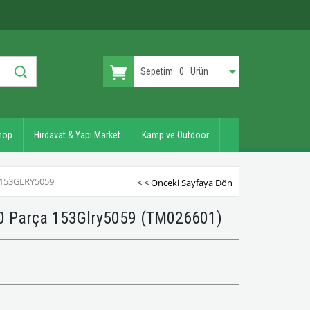
Sepetim
0
Ürün
hop
Hırdavat & Yapı Market
Kamp ve Outdoor
 153GLRY5059
< < Önceki Sayfaya Dön
40 Parça 153Glry5059
(TM026601)