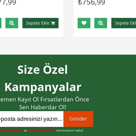
77,99
₺756,99
Sepete Ekle
Sepete Ekl
Size Özel
Kampanyalar
emen Kayıt Ol Fırsatlardan Önce
Sen Haberdar Ol!
Gönder
elik koşullarını
ve
kişisel verilerimin
korunmasını kabul