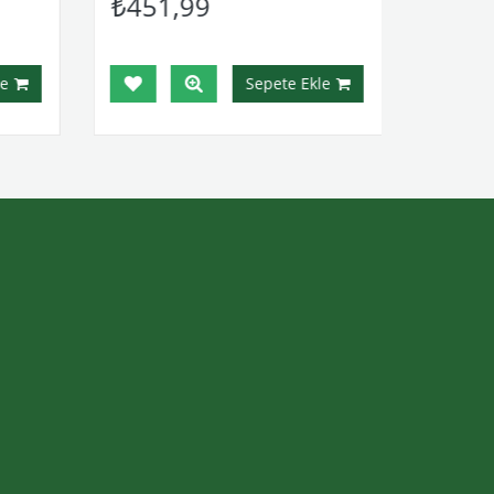
₺451,99
e
Sepete Ekle