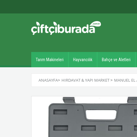
Tarım Makineleri
Hayvancılık
Bahçe ve Aletleri
ANASAYFA
>
HIRDAVAT & YAPI MARKET
>
MANUEL EL 