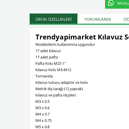
Whatsap
ÜRÜN ÖZELLIKLERI
YORUMLAR
(0)
ÖD
Trendyapimarket Kılavuz S
Modelcilerin kullanımına uygundur
17 adet kılavuz
17 adet pafta
Pafta Kolu M25 1"
Kılavuz Kolu M3-M12
Tornavida
Kılavuz tutucu adaptör ve kolu
Metrik diş tarağı (12 yaprak)
Kılavuz ve pafta ölçüleri:
​M3 x 0.5
M3 x 0.6
M4 x 0.7
M4 x 0.75
M5 x 0.8