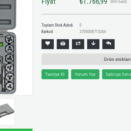
Fiyat
₺1.766,99
(KDV Dahil)
Toplam Stok Adedi
0
Barkod
3700008710266
Ürün stoklar
Tavsiye Et
Yorum Yaz
Satıcıya Soru