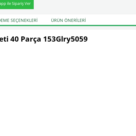
p ile Sipariş Ver
EME SEÇENEKLERI
ÜRÜN ÖNERILERI
eti 40 Parça 153Glry5059