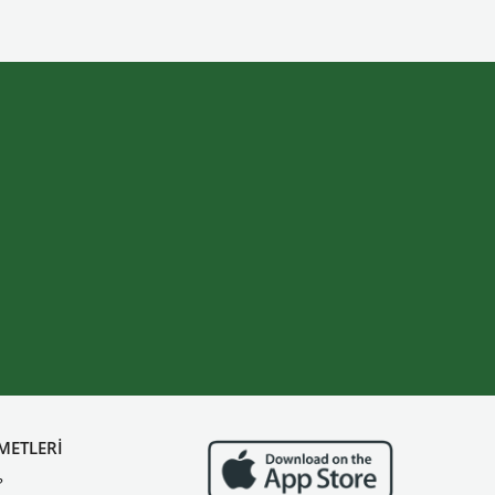
METLERİ
?