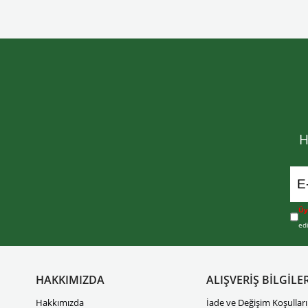
H
Üy
ed
HAKKIMIZDA
ALIŞVERİŞ BİLGİLER
Hakkımızda
İade ve Değişim Koşulları