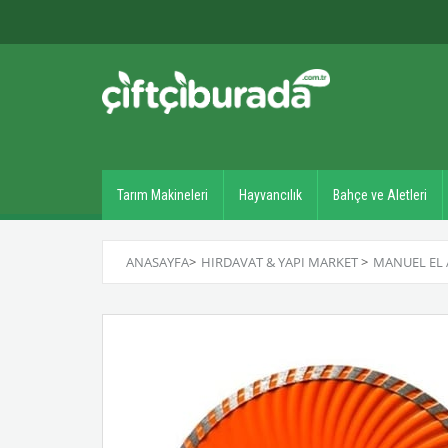
Tarım Makineleri
Hayvancılık
Bahçe ve Aletleri
ANASAYFA
>
HIRDAVAT & YAPI MARKET
>
MANUEL EL 