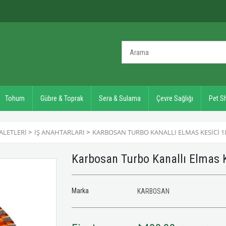
Tohum
Gübre & Toprak
Sera & Sulama
Çevre Sağlığı
Pet S
ALETLERI
>
İŞ ANAHTARLARI
>
KARBOSAN TURBO KANALLI ELMAS KESICI 18
Karbosan Turbo Kanallı Elmas 
Marka
KARBOSAN