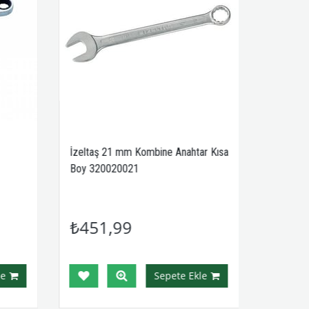
İzeltaş 21 mm Kombine Anahtar Kısa
Boy 320020021
₺451,99
e
Sepete Ekle