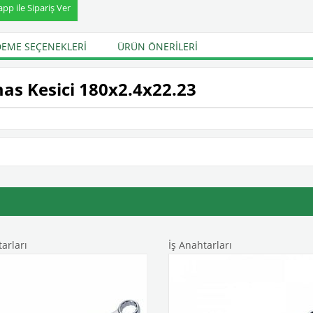
p ile Sipariş Ver
EME SEÇENEKLERI
ÜRÜN ÖNERILERI
as Kesici 180x2.4x22.23
arları
İş Anahtarları