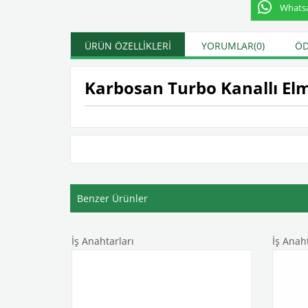
Whatsap
ÜRÜN ÖZELLIKLERI
YORUMLAR
(0)
ÖD
Karbosan Turbo Kanallı Elm
Benzer Ürünler
İş Anahtarları
İş Anaht