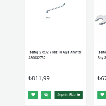
ne
İzeltaş 27x32 Yıldız İki Ağız Anahtar
İzelt
430032732
Boy 
₺811,99
₺6
Ekle
Sepete Ekle