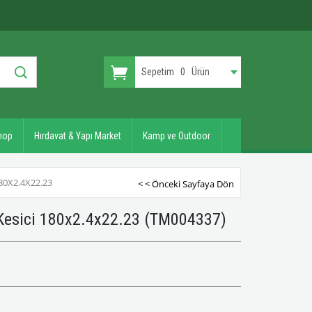
Sepetim
0
Ürün
hop
Hırdavat & Yapı Market
Kamp ve Outdoor
0X2.4X22.23
< < Önceki Sayfaya Dön
Kesici 180x2.4x22.23
(TM004337)