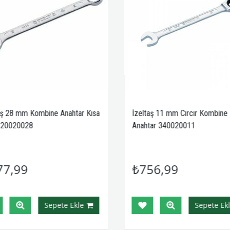
aş 28 mm Kombine Anahtar Kısa
İzeltaş 11 mm Cırcır Kombine
320020028
Anahtar 340020011
77,99
₺756,99
Sepete Ekle
Sepete Ekl