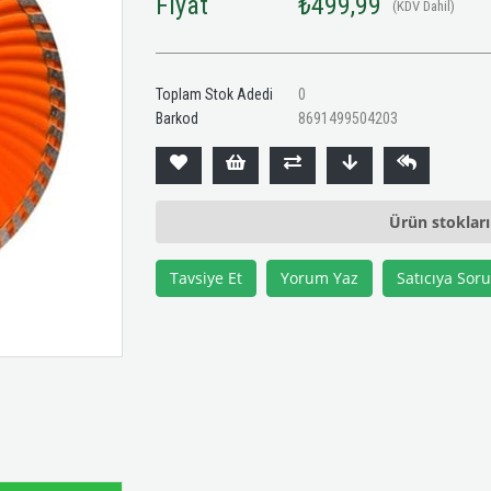
Fiyat
₺499,99
(KDV Dahil)
Toplam Stok Adedi
0
Barkod
8691499504203
Ürün stoklar
Tavsiye Et
Yorum Yaz
Satıcıya Soru