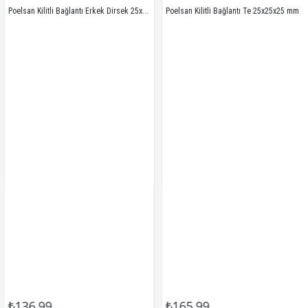
Poelsan Kilitli Bağlantı Erkek Dirsek 25x1/2
Poelsan Kilitli Bağlantı Te 25x25x25 mm
₺136,99
₺165,99