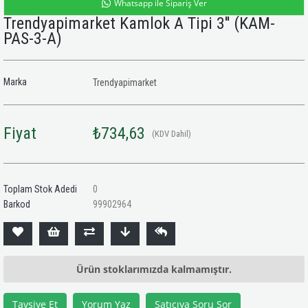
Whatsapp ile Sipariş Ver
Trendyapimarket Kamlok A Tipi 3''
(KAM-
PAS-3-A)
Marka
Trendyapimarket
Fiyat
₺734,63
(KDV Dahil)
Toplam Stok Adedi
0
Barkod
99902964
Ürün stoklarımızda kalmamıştır.
Tavsiye Et
Yorum Yaz
Satıcıya Soru Sor