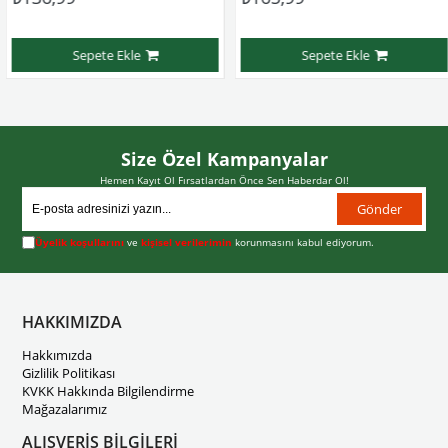
Sepete Ekle
Sepete Ekle
Size Özel Kampanyalar
Hemen Kayıt Ol Fırsatlardan Önce Sen Haberdar Ol!
Gönder
Üyelik koşullarını
ve
kişisel verilerimin
korunmasını kabul ediyorum.
HAKKIMIZDA
Hakkımızda
Gizlilik Politikası
KVKK Hakkında Bilgilendirme
Mağazalarımız
ALIŞVERİŞ BİLGİLERİ