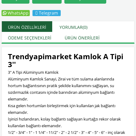
WhatsApp
Telegram
ÜRÜN ÖZELLIKLERI
YORUMLAR
(0)
ÖDEME SEÇENEKLERI
ÜRÜN ÖNERILERI
Trendyapimarket Kamlok A Tipi
3''
3" A Tipi Alüminyum Kamlok
Alüminyum Kamlok Sanayi, Zirai ve tüm sulama alanlarında
hortum bağlantısının pratik şekilde kullanımını sağlayan, su
sızdırmazlık contasını içinde barındıran alüminyum bağlantı
elemanıdır.
Kısa gelen hortumları birleştirmek için kullanılan jak bağlantı
elemanıdır.
İşinizi hızlandıran, kolay bağlantı sağlayan kurtağzı rekor olarak
kullanılan bağlantı elemanıdır.
1/2" - 3/4" - 1" - 1 1/4" - 11/2" - 2" - 2 1/2" - 3" - 4" - 5" - 6" - inç olarak