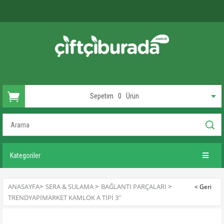
Sepetim
0
Ürün
Kategoriler
ANASAYFA
>
SERA & SULAMA
>
BAĞLANTI PARÇALARI
>
TRENDYAPIMARKET KAMLOK A TIPI 3''