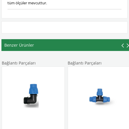
tüm ölçüler mevcuttur.
Benzer Ürünler
ğlantı Parçaları
Bağlantı Parçaları