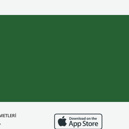
METLERİ
?