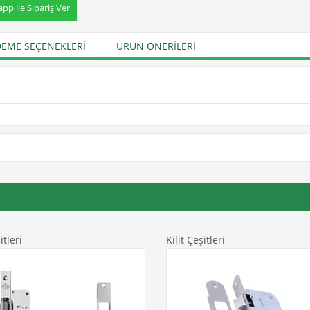
p ile Sipariş Ver
EME SEÇENEKLERI
ÜRÜN ÖNERILERI
itleri
Kilit Çeşitleri