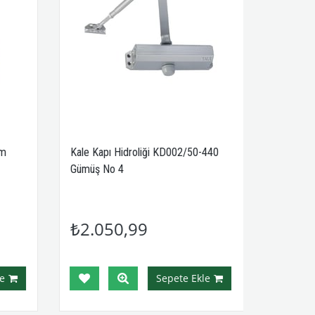
mm
Kale Kapı Hidroliği KD002/50-440
Gümüş No 4
₺2.050,99
e
Sepete Ekle