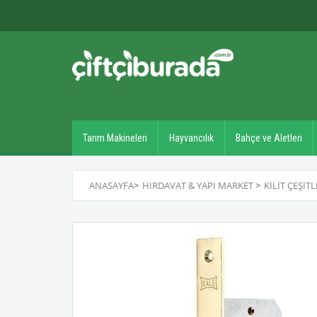
Tarım Makineleri
Hayvancılık
Bahçe ve Aletleri
ANASAYFA
>
HIRDAVAT & YAPI MARKET
>
KILIT ÇEŞITL