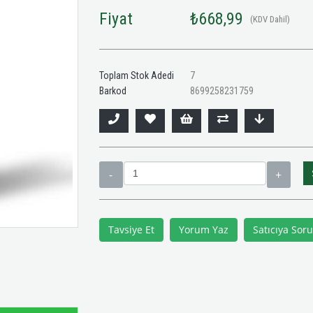
Fiyat
₺668,99
(KDV Dahil)
Toplam Stok Adedi
7
Barkod
8699258231759
Tavsiye Et
Yorum Yaz
Satıcıya Soru