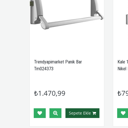
indirli
Trendyapimarket Panik Bar
Kale 
Tm024373
Nikel 
₺1.470,99
₺7
Ekle
Sepete Ekle