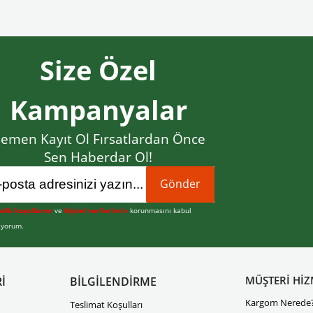
Size Özel
Kampanyalar
emen Kayıt Ol Fırsatlardan Önce
Sen Haberdar Ol!
Gönder
elik koşullarını
ve
kişisel verilerimin
korunmasını kabul
iyorum.
MÜŞTERİ HİZ
İ
BİLGİLENDİRME
Kargom Nerede
Teslimat Koşulları