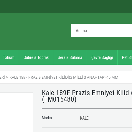
Tohum
Gübre & Toprak
Sera & Sulama
Çevre Sağlığı
Pet S
ERI
>
KALE 189F PRAZIS EMNIYET KILIDI(3 MILLI 3 ANAHTAR) 45 MM
Kale 189F Prazis Emniyet Kilid
(TM015480)
Marka
KALE