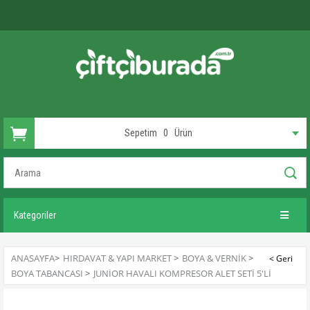
Sepetim
0
Ürün
Kategoriler
ANASAYFA
>
HIRDAVAT & YAPI MARKET
>
BOYA & VERNIK
>
BOYA TABANCASI
>
JUNIOR HAVALI KOMPRESOR ALET SETI 5'LI