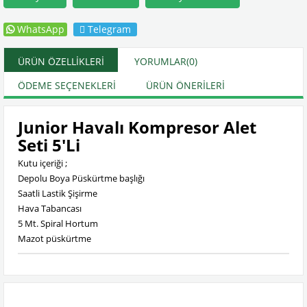
WhatsApp
Telegram
ÜRÜN ÖZELLIKLERI
YORUMLAR
(0)
ÖDEME SEÇENEKLERI
ÜRÜN ÖNERILERI
Junior Havalı Kompresor Alet
Seti 5'Li
Kutu içeriği ;
Depolu Boya Püskürtme başlığı
Saatli Lastik Şişirme
Hava Tabancası
5 Mt. Spiral Hortum
Mazot püskürtme