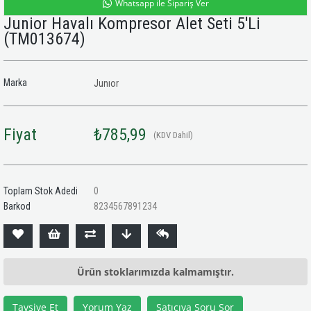
Whatsapp ile Sipariş Ver
Junior Havalı Kompresor Alet Seti 5'Li
(TM013674)
Marka
Junıor
Fiyat
₺785,99
(KDV Dahil)
Toplam Stok Adedi
0
Barkod
8234567891234
Ürün stoklarımızda kalmamıştır.
Tavsiye Et
Yorum Yaz
Satıcıya Soru Sor