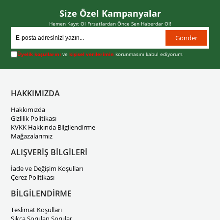
Size Özel Kampanyalar
Hemen Kayıt Ol Fırsatlardan Önce Sen Haberdar Ol!
Gönder
Üyelik koşullarını
ve
kişisel verilerimin
korunmasını kabul ediyorum.
HAKKIMIZDA
Hakkımızda
Gizlilik Politikası
KVKK Hakkında Bilgilendirme
Mağazalarımız
ALIŞVERİŞ BİLGİLERİ
İade ve Değişim Koşulları
Çerez Politikası
BİLGİLENDİRME
Teslimat Koşulları
Sıkça Sorulan Sorular